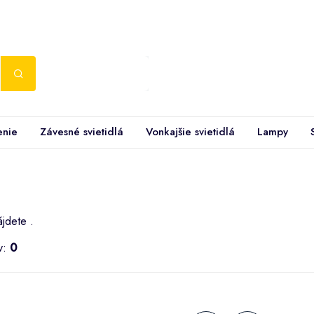
enie
Závesné svietidlá
Vonkajšie svietidlá
Lampy
ájdete .
v:
0