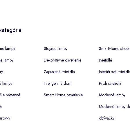
kategórie
ne lampy
Stojace lampy
SmartHome strop
ne lampy
Dekoratívne osvetlenie
svietidlá
ky
Zapustené svietidlá
Interiérové svietidl
é lampy
Inteligentný dom
Profi svietidlá
šie nástenné
Smart Home osvetlenie
Moderné lampy
lá
Moderné lampy d
arovky
obývačky