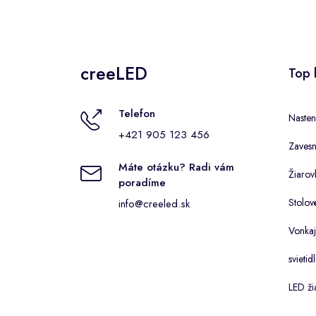
creeLED
Top 
Telefon
Nasten
+421 905 123 456
Zaves
Máte otázku? Radi vám
Žiarov
poradíme
Stolov
info@creeled.sk
Vonkaj
svietid
LED ži