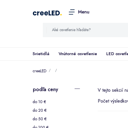
creeLED
.
Menu
Svietidlá
Vnútorné osvetlenie
LED osvetl
creeLED
podľa ceny
V tejto sekcií n
Počet výsledko
do 10 €
do 20 €
do 50 €
do 100 €