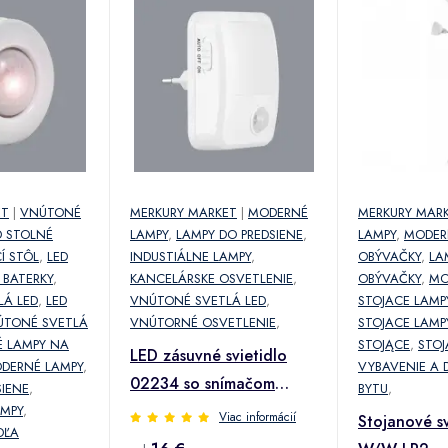
ET
|
VNÚTONÉ
MERKURY MARKET
|
MODERNÉ
MERKURY MAR
D STOLNÉ
LAMPY
,
LAMPY DO PREDSIENE
,
LAMPY
,
MODER
Í STÔL
,
LED
INDUSTIÁLNE LAMPY
,
OBÝVAČKY
,
LA
 BATERKY
,
KANCELÁRSKE OSVETLENIE
,
OBÝVAČKY
,
MO
LÁ LED
,
LED
VNÚTONÉ SVETLÁ LED
,
STOJACE LAMP
ÚTONÉ SVETLÁ
VNÚTORNÉ OSVETLENIE
,
STOJACE LAMP
É LAMPY NA
STOJĄCE
,
STOJ
LED zásuvné svietidlo
DERNÉ LAMPY
,
VYBAVENIE A 
02234 so snímačom
SIENE
,
BYTU
,
pohybu
AMPY
,
Viac informácií
Stojanové s
DĽA