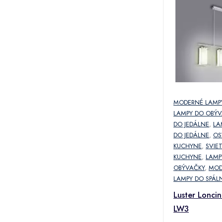
MODERNÉ LAMP
LAMPY DO OBÝV
DO JEDÁLNE
,
LA
DO JEDÁLNE
,
OS
KUCHYNE
,
SVIE
KUCHYNE
,
LAMP
OBÝVAČKY
,
MOD
LAMPY DO SPÁL
Luster Lonci
LW3