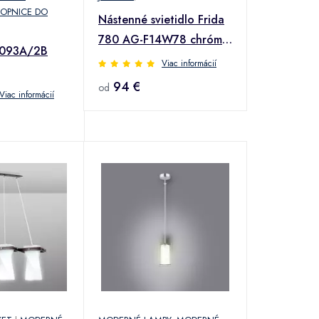
ROPNICE DO
Nástenné svietidlo Frida
780 AG-F14W78 chróm
 093A/2B
14W K1
Viac informácií
94 €
od
Viac informácií