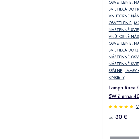
OSVETLENIE
,
N
SVIETIDLÁ DO P
VNÚTORNÉ NÁ
OSVETLENIE
,
M
NASTENNÉ SVIE
VNÚTORNÉ NÁ
OSVETLENIE
,
N
SVIETIDLÁ DO IZ
NÁSTENNÉ OSV
NÁSTENNÉ SVIE
SPÁLNE
,
LAMPY
KINKIETY
,
Lampa Raca 
5W čierna 4
V
30 €
od