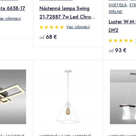
SVIETIDLÁ
,
ST
ota 6658-17
Nástenná lampa Swing
SPÁLNE
,
21-72887 7w Led Chrom
iac informácií
Luster W-M
K1
Viac informácií
LW2
68 €
od
93 €
od