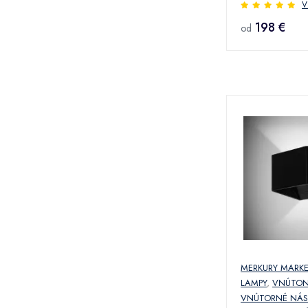
V
198 €
od
MERKURY MARK
LAMPY
,
VNÚTON
VNÚTORNÉ NÁ