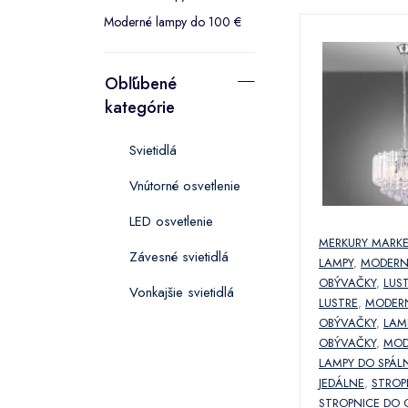
Moderné lampy do 100 €
Obľúbené
kategórie
Svietidlá
Vnútorné osvetlenie
LED osvetlenie
MERKURY MARK
Závesné svietidlá
LAMPY
,
MODERN
OBÝVAČKY
,
LUS
Vonkajšie svietidlá
LUSTRE
,
MODERN
OBÝVAČKY
,
LAM
OBÝVAČKY
,
MOD
LAMPY DO SPÁL
JEDÁLNE
,
STROP
STROPNICE DO 