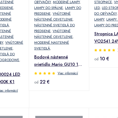
ÁSTENNÉ
OBÝVAČKY
,
MODERNÉ LAMPY
,
STROPNICE
,
V
REDSIENE
,
LAMPY DO SPÁLNE
,
LAMPY DO
LED
,
LED STRO
STENNÉ
PREDSIENE
,
VNÚTORNÉ
DO OBÝVAČKY
ODERNÉ
NÁSTENNÉ OSVETLENIE
,
LAMPY
,
LAMPY 
TIDLÁ
,
NÁSTENNÉ SVIETIDLÁ DO
LAMPY DO PRE
STENNÉ
PREDSIENE
,
VNÚTORNÉ
Stropnica 
ÁSTENNÉ
NÁSTENNÉ OSVETLENIE
,
VO2541 24
BY
,
VNÚTORNÉ
MODERNÉ NASTENNÉ
BLACK PL1
ETLENIE
,
SVIETIDLÁ
,
TIDLÁ DO
Bodové nástenné
10 €
od
 OGRODOWE
,
svietidlo Mario GU10 1D
LS1
Viac informácií
00024 LED
22 €
000K K1
od
iac informácií