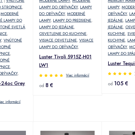
ET
|
VNÚTONÉ
MODERNÉ LAMPY
,
MODERNÉ
MERKURY MAR
D STROPNICE
,
LAMPY DO OBÝVAČKY
,
LAMPY
LAMPY
,
MODER
,
MODERNÉ
DO OBÝVAČKY
,
MODERNÉ
OBÝVAČKY
,
LA
É LAMPY DO
LAMPY
,
LAMPY DO PREDSIENE
,
JEDÁLNE
,
LAMP
TONÉ SVETLÁ
LAMPY DO JEDÁLNE
,
JEDÁLNE
,
OSVE
NICE
,
OSVETLENIE DO KUCHYNE
,
KUCHYNE
,
SVI
Y
,
VNÚTONÉ
VISIACE OSVETLENIE
,
VISIACE
KUCHYNE
,
LAM
ROPNÉ
LAMPY DO OBÝVAČKY
,
OBÝVAČKY
,
MO
PNICE
,
LAMPY DO SPÁ
Luster Tivoli 5915Z-H01
ROPNÉ
Luster Tequ
LW1
PNICE
,
OBÝVAČKY
,
Viac informácií
105 €
8-24oc Grey
od
8 €
od
iac informácií