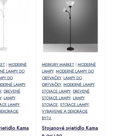
KET
|
MODERNÉ
MERKURY MARKET
|
MODERNÉ
NÉ LAMPY DO
LAMPY
,
MODERNÉ LAMPY DO
MPY DO
OBÝVAČKY
,
LAMPY DO
DERNÉ LAMPY
,
OBÝVAČKY
,
MODERNÉ LAMPY
,
Y
,
DREVENÉ
STOJACE LAMPY
,
DREVENÉ
Y
,
LAMPY
STOJACE LAMPY
,
LAMPY
ACE LAMPY
,
STOJĄCE
,
STOJACE LAMPY
,
DEKORÁCIE
VYBAVENIE A DEKORÁCIE
BYTU
,
vietidlo Kama
Stojanové svietidlo Kama