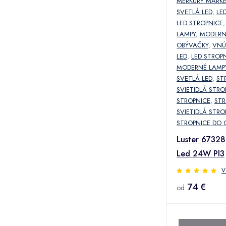
MERKURY MARK
SVETLÁ LED
,
LE
LED STROPNICE
LAMPY
,
MODERN
OBÝVAČKY
,
VNÚ
LED
,
LED STROP
MODERNÉ LAMP
SVETLÁ LED
,
ST
SVIETIDLÁ STRO
STROPNICE
,
ST
SVIETIDLÁ STRO
STROPNICE DO 
Luster 6732
Led 24W Pl3
V
74 €
od