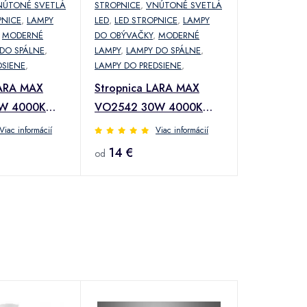
NÚTONÉ SVETLÁ
STROPNICE
,
VNÚTONÉ SVETLÁ
PNICE
,
LAMPY
LED
,
LED STROPNICE
,
LAMPY
,
MODERNÉ
DO OBÝVAČKY
,
MODERNÉ
DO SPÁLNE
,
LAMPY
,
LAMPY DO SPÁLNE
,
DSIENE
,
LAMPY DO PREDSIENE
,
LARA MAX
Stropnica LARA MAX
W 4000K
VO2542 30W 4000K
BLACK PL1
Viac informácií
Viac informácií
14 €
od