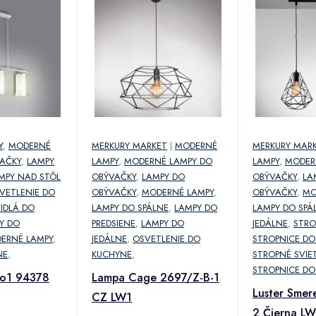
Y
,
MODERNÉ
MERKURY MARKET
|
MODERNÉ
MERKURY MAR
AČKY
,
LAMPY
LAMPY
,
MODERNÉ LAMPY DO
LAMPY
,
MODER
MPY NAD STÔL
OBÝVAČKY
,
LAMPY DO
OBÝVAČKY
,
LA
VETLENIE DO
OBÝVAČKY
,
MODERNÉ LAMPY
,
OBÝVAČKY
,
MO
TIDLÁ DO
LAMPY DO SPÁLNE
,
LAMPY DO
LAMPY DO SPÁ
Y DO
PREDSIENE
,
LAMPY DO
JEDÁLNE
,
STRO
ERNÉ LAMPY
,
JEDÁLNE
,
OSVETLENIE DO
STROPNICE DO
NE
,
KUCHYNE
,
STROPNÉ SVIE
STROPNICE DO
no1 94378
Lampa Cage 2697/Z-B-1
Luster Smer
CZ LW1
2 Čierna L