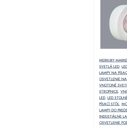
MERKURY MARK
SVETLÁ LED
,
LE
LAMPY NA PÍSAC
OSVETLENIE NA
VNÚTONÉ SVET
STROPNICE
,
VN
LED
,
LED STOLN
PÍSACÍ STÔL
,
MO
LAMPY DO PRED
INDUSTIÁLNE L
OSVETLENIE PO