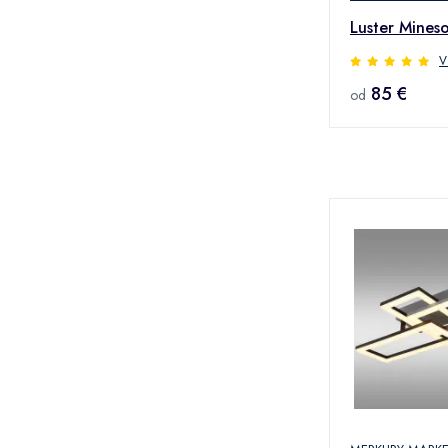
Luster Mines
V
85 €
od