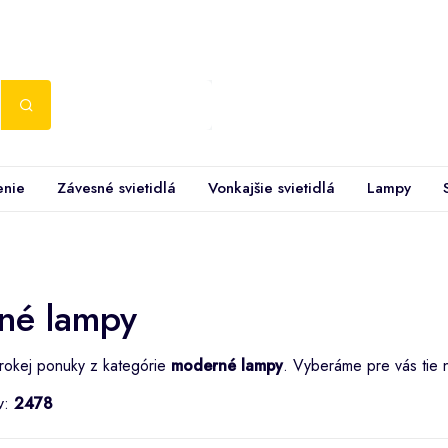
enie
Závesné svietidlá
Vonkajšie svietidlá
Lampy
né lampy
irokej ponuky z kategórie
moderné lampy
. Vyberáme pre vás tie 
v:
2478