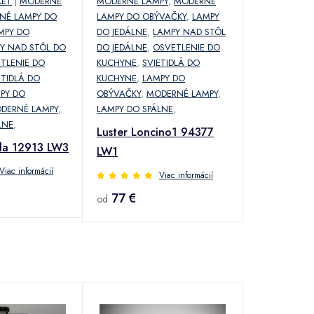
KET
|
MODERNÉ
MODERNÉ LAMPY
,
MODERNÉ
NÉ LAMPY DO
LAMPY DO OBÝVAČKY
,
LAMPY
MPY DO
DO JEDÁLNE
,
LAMPY NAD STÔL
Y NAD STÔL DO
DO JEDÁLNE
,
OSVETLENIE DO
TLENIE DO
KUCHYNE
,
SVIETIDLÁ DO
ETIDLÁ DO
KUCHYNE
,
LAMPY DO
PY DO
OBÝVAČKY
,
MODERNÉ LAMPY
,
DERNÉ LAMPY
,
LAMPY DO SPÁLNE
,
LNE
,
Luster Loncino1 94377
ila 12913 LW3
LW1
Viac informácií
Viac informácií
77 €
od