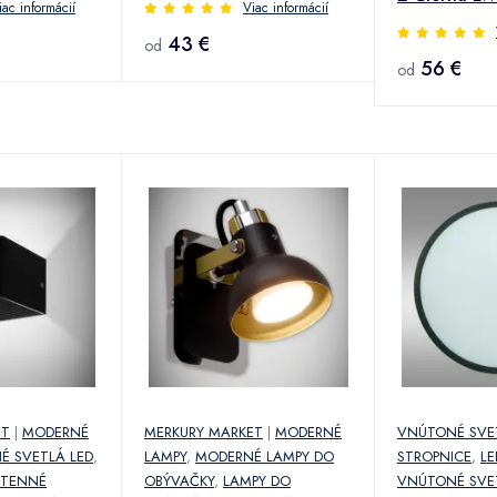
iac informácií
Viac informácií
43 €
od
56 €
od
ET
|
MODERNÉ
MERKURY MARKET
|
MODERNÉ
VNÚTONÉ SVE
É SVETLÁ LED
,
LAMPY
,
MODERNÉ LAMPY DO
STROPNICE
,
LE
STENNÉ
OBÝVAČKY
,
LAMPY DO
VNÚTONÉ SVE