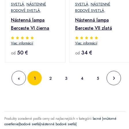
SVETLÁ
,
NÁSTENNÉ
SVETLÁ
,
NÁSTENNÉ
BODOVÉ SVETLÁ
,
BODOVÉ SVETLÁ
,
Nástenná lampa
Nástenná lampa
Berceste VI čierna
Berceste VII zlatá
Viac informácií
Viac informácií
50 €
34 €
od
od
«
1
2
3
4
5
Produkty zoradené podľa ceny od najlacnejších v kategórii
lacné |vnútorné
osvetlenie|bodové svetlá|nástenné bodové svetlá|