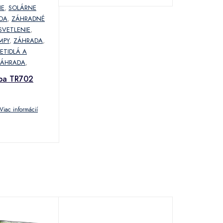
NE
,
SOLÁRNE
DA
,
ZÁHRADNÉ
SVETLENIE
,
MPY
,
ZÁHRADA
,
ETIDLÁ A
ZÁHRADA
,
mpa TR702
Viac informácií