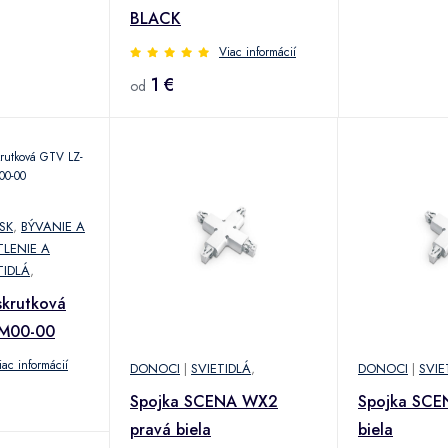
BLACK
Viac informácií
1 €
od
SK
,
BÝVANIE A
LENIE A
TIDLÁ
,
skrutková
M00-00
iac informácií
DONOCI
|
SVIETIDLÁ
,
DONOCI
|
SVIE
Spojka SCENA WX2
Spojka SCE
pravá biela
biela