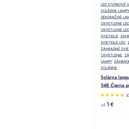
LED STĹPIKOVÉ 
SOLÁRNE LAMPY
DEKORAČNÉ LA
OSVETLENIE LE
OSVETLENIE LE
SVIETIDLÁ
,
ZÁH
SVIETIDLÁ LED
,
ZÁHRADNÉ SVIE
OSVETLENIE
,
Z
LAMPY
,
ZÁHRAD
SOLÁRNE
,
Solárna lamp
54B Čierna p
V
1 €
od