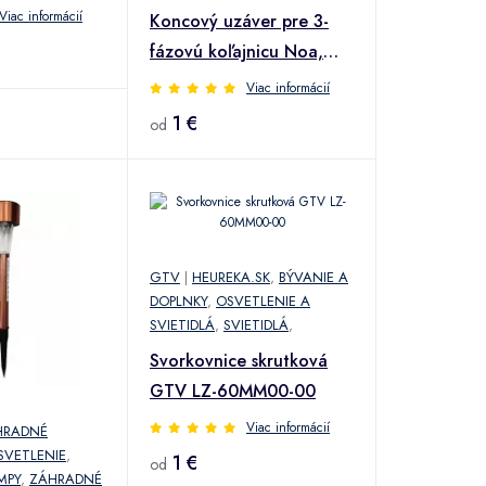
Viac informácií
Koncový uzáver pre 3-
fázovú koľajnicu Noa,
sivý
Viac informácií
1 €
od
GTV
|
HEUREKA.SK
,
BÝVANIE A
DOPLNKY
,
OSVETLENIE A
SVIETIDLÁ
,
SVIETIDLÁ
,
Svorkovnice skrutková
GTV LZ-60MM00-00
Viac informácií
HRADNÉ
SVETLENIE
,
1 €
od
MPY
,
ZÁHRADNÉ