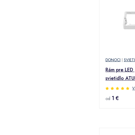
DONOCI
|
SVIET
Rám pre LED
svietidlo ATU
22,5x22,5 c
V
1 €
od