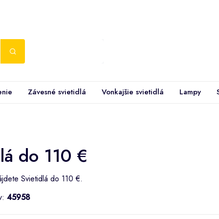
enie
Závesné svietidlá
Vonkajšie svietidlá
Lampy
dlá do 110 €
ájdete Svietidlá do 110 €.
v:
45958