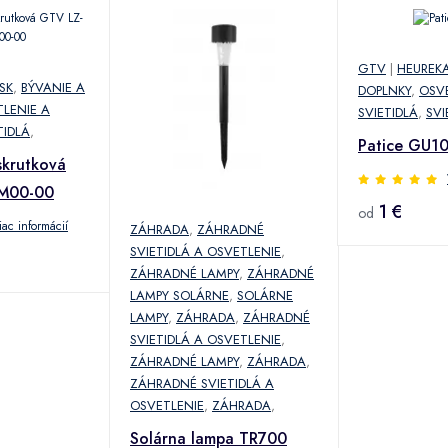
GTV
|
HEUREKA
SK
,
BÝVANIE A
DOPLNKY
,
OSVE
LENIE A
SVIETIDLÁ
,
SVI
TIDLÁ
,
Patice GU1
skrutková
M00-00
1 €
od
iac informácií
ZÁHRADA
,
ZÁHRADNÉ
SVIETIDLÁ A OSVETLENIE
,
ZÁHRADNÉ LAMPY
,
ZÁHRADNÉ
LAMPY SOLÁRNE
,
SOLÁRNE
LAMPY
,
ZÁHRADA
,
ZÁHRADNÉ
SVIETIDLÁ A OSVETLENIE
,
ZÁHRADNÉ LAMPY
,
ZÁHRADA
,
ZÁHRADNÉ SVIETIDLÁ A
OSVETLENIE
,
ZÁHRADA
,
Solárna lampa TR700