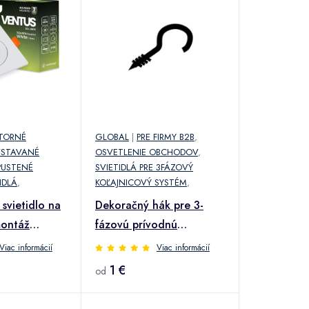
TORNÉ
GLOBAL
|
PRE FIRMY B2B
,
VSTAVANÉ
OSVETLENIE OBCHODOV
,
PUSTENÉ
SVIETIDLÁ PRE 3FÁZOVÝ
IDLÁ
,
KOĽAJNICOVÝ SYSTÉM
,
svietidlo na
Dekoračný hák pre 3-
montáž
fázovú prívodnú
le GU10
koľajnicu Noa
Viac informácií
Viac informácií
S Lumiled
1 €
od