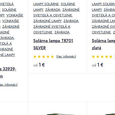
SVIETIDLÁ
,
LAMPY SOLÁRNE
,
SOLÁRNE
LAMPY SOLÁR
,
SOLÁRNE
LAMPY
,
ZÁHRADA
,
ZÁHRADNÉ
LAMPY
,
ZÁHRA
MPY
,
VONKAJŠIE
SVIETIDLÁ A OSVETLENIE
,
SVIETIDLÁ A O
D
,
VONKAJŠIE
ZÁHRADNÉ LAMPY
,
ZÁHRADA
,
ZÁHRADNÉ LA
D
,
ZÁHRADNÉ
ZÁHRADNÉ SVIETIDLÁ A
ZÁHRADNÉ SVI
RADNÉ
OSVETLENIE
,
ZÁHRADA
,
OSVETLENIE
,
ZÁHRADA
,
Solárna lampa TR701
Solárna la
TIDLÁ A
SILVER
zlatá
ÁHRADNÉ
NÉ LAMPY
Viac informácií
1 €
1 €
od
od
a 33939-
in
iac informácií