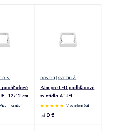
TIDLÁ
,
DONOCI
|
SVIETIDLÁ
,
D podhľadové
Rám pre LED podhľadové
TUEL 12x12 cm
svietidlo ATUEL
14,5x14,5 cm
Viac informácií
Viac informácií
0 €
od