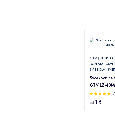
GTV
|
HEUREKA.
DOPLNKY
,
OSVET
SVIETIDLÁ
,
SVIE
Svorkovnice 
GTV LZ-40M
V
1 €
od