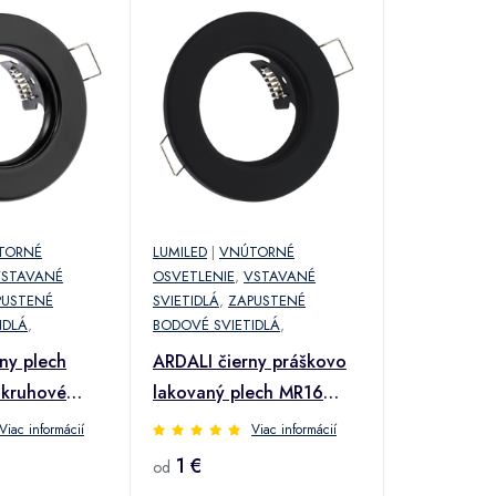
TORNÉ
LUMILED
|
VNÚTORNÉ
VSTAVANÉ
OSVETLENIE
,
VSTAVANÉ
PUSTENÉ
SVIETIDLÁ
,
ZAPUSTENÉ
IDLÁ
,
BODOVÉ SVIETIDLÁ
,
ny plech
ARDALI čierny práškovo
kruhové
lakovaný plech MR16
HALOGEN na
GU10 svietidlo na
Viac informácií
Viac informácií
montáž
zapustenie HALOGEN
1 €
od