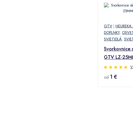
GTV
|
HEUREKA.
DOPLNKY
,
OSVET
SVIETIDLÁ
,
SVIE
Svorkovnice 
GTV LZ-25M
V
1 €
od