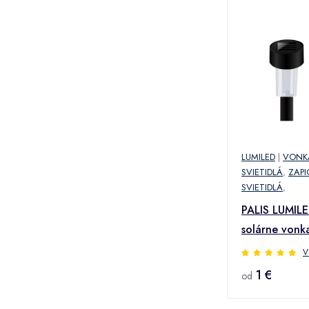
LUMILED
|
VONKA
SVIETIDLÁ
,
ZAPI
SVIETIDLÁ
,
PALIS LUMIL
solárne vonka
svetlo čiern
V
1 €
od