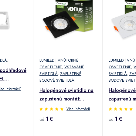
IDLÁ
,
LUMILED
|
VNÚTORNÉ
LUMILED
|
VNÚ
OSVETLENIE
,
VSTAVANÉ
OSVETLENIE
,
 podhľadové
SVIETIDLÁ
,
ZAPUSTENÉ
SVIETIDLÁ
,
ZA
EL
BODOVÉ SVIETIDLÁ
,
BODOVÉ SVIET
m
iac informácií
Halogénové svietidlo na
Halogénové 
zapustenú montáž
zapustenú 
Pohyblivé štvorcové
Hranaté bie
Viac informácií
čierne GU10 MR16
MR16 VENTU
1 €
1 €
od
od
VENTUS Lumiled