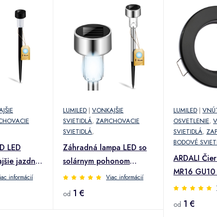
JŠIE
LUMILED
|
VONKAJŠIE
LUMILED
|
VNÚ
CHOVACIE
SVIETIDLÁ
,
ZAPICHOVACIE
OSVETLENIE
,
SVIETIDLÁ
,
SVIETIDLÁ
,
ZA
BODOVÉ SVIET
ED LED
Záhradná lampa LED so
ARDALI Čier
jšie jazdné
solárnym pohonom
MR16 GU10 
e 6500K
Chrome 6500K PALIS
iac informácií
Viac informácií
svietidlo 
LUMILED
1 €
od
zapustenú 
1 €
od