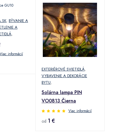
.SK
,
BÝVANIE A
TLENIE A
ETIDLÁ
,
0
Viac informácií
EXTERIÉROVÉ SVIETIDLÁ
,
VYBAVENIE A DEKORÁCIE
BYTU
,
Solárna lampa PIN
VO0813 Čierna
Viac informácií
1 €
od