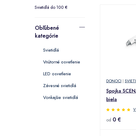
Svietidlá do 100 €
Obľúbené
kategórie
Svietidlá
Vnútorné osvetlenie
LED osvetlenie
DONOCI
|
SVIET
Závesné svietidlá
Spojka SCEN
Vonkajšie svietidlá
biela
V
0 €
od