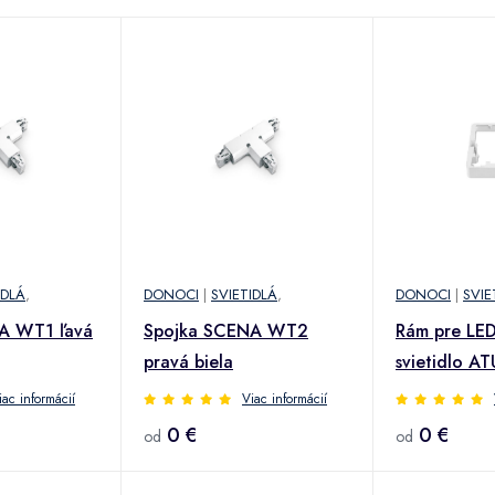
IDLÁ
,
DONOCI
|
SVIETIDLÁ
,
DONOCI
|
SVIE
A WT1 ľavá
Spojka SCENA WT2
Rám pre LE
pravá biela
svietidlo A
iac informácií
Viac informácií
0 €
0 €
od
od