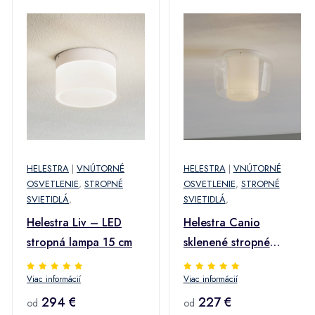
HELESTRA
|
VNÚTORNÉ
HELESTRA
|
VNÚTORNÉ
OSVETLENIE
,
STROPNÉ
OSVETLENIE
,
STROPNÉ
SVIETIDLÁ
,
SVIETIDLÁ
,
Helestra Liv – LED
Helestra Canio
stropná lampa 15 cm
sklenené stropné
svietidlo von číre
Viac informácií
Viac informácií
294 €
227 €
od
od