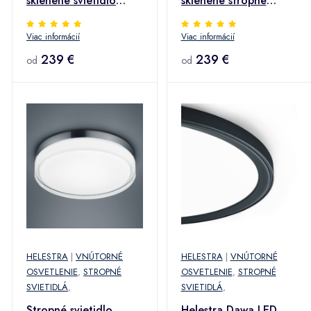
sklenené svietidlo
sklenené stropné
dymovej farby
svietidlo, jantár
Viac informácií
Viac informácií
239 €
239 €
od
od
HELESTRA
|
VNÚTORNÉ
HELESTRA
|
VNÚTORNÉ
OSVETLENIE
,
STROPNÉ
OSVETLENIE
,
STROPNÉ
SVIETIDLÁ
,
SVIETIDLÁ
,
Stropné svietidlo
Helestra Dawa LED