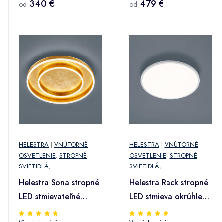
340 €
479 €
od
od
HELESTRA
|
VNÚTORNÉ
HELESTRA
|
VNÚTORNÉ
OSVETLENIE
,
STROPNÉ
OSVETLENIE
,
STROPNÉ
SVIETIDLÁ
,
SVIETIDLÁ
,
Helestra Sona stropné
Helestra Rack stropné
LED stmievateľné
LED stmieva okrúhle
Ø60cm zlaté
biele