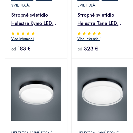
SVIETIDLÁ
,
SVIETIDLÁ
,
Stropné svietidlo
Stropné svietidlo
Helestra Kymo LED,
Helestra Tana LED,
IP44, Ø 36 cm
chróm, Ø 28 cm
Viac informácií
Viac informácií
183 €
323 €
od
od
HELESTRA
|
VNÚTORNÉ
HELESTRA
|
VNÚTORNÉ