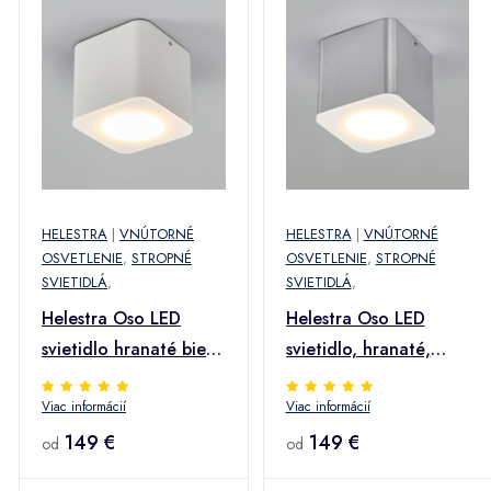
HELESTRA
|
VNÚTORNÉ
HELESTRA
|
VNÚTORNÉ
OSVETLENIE
,
STROPNÉ
OSVETLENIE
,
STROPNÉ
SVIETIDLÁ
,
SVIETIDLÁ
,
Helestra Oso LED
Helestra Oso LED
svietidlo hranaté biela
svietidlo, hranaté,
matná
hliník matný
Viac informácií
Viac informácií
149 €
149 €
od
od