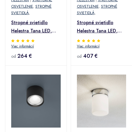
OSVETLENIE
,
STROPNÉ
OSVETLENIE
,
STROPNÉ
SVIETIDLÁ
,
SVIETIDLÁ
,
Stropné svietidlo
Stropné svietidlo
Helestra Tana LED,
Helestra Tana LED,
čierne, Ø 28 cm
čierne, Ø 33 cm
Viac informácií
Viac informácií
264 €
407 €
od
od