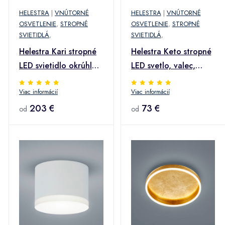
HELESTRA
|
VNÚTORNÉ
HELESTRA
|
VNÚTORNÉ
OSVETLENIE
,
STROPNÉ
OSVETLENIE
,
STROPNÉ
SVIETIDLÁ
,
SVIETIDLÁ
,
Helestra Kari stropné
Helestra Keto stropné
LED svietidlo okrúhle
LED svetlo, valec,
čierna
chróm
Viac informácií
Viac informácií
203 €
73 €
od
od