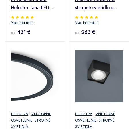
Helestra Tana LED,
stropné svietidlo s
chróm, Ø 33 cm
CCT, Ø 33 cm
Viac informácií
Viac informácií
431 €
263 €
od
od
HELESTRA
|
VNÚTORNÉ
HELESTRA
|
VNÚTORNÉ
OSVETLENIE
,
STROPNÉ
OSVETLENIE
,
STROPNÉ
SVIETIDLÁ
,
SVIETIDLÁ
,