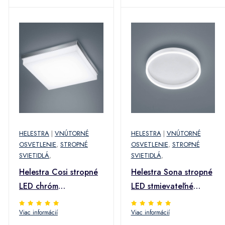
HELESTRA
|
VNÚTORNÉ
HELESTRA
|
VNÚTORNÉ
OSVETLENIE
,
STROPNÉ
OSVETLENIE
,
STROPNÉ
SVIETIDLÁ
,
SVIETIDLÁ
,
Helestra Cosi stropné
Helestra Sona stropné
LED chróm
LED stmievateľné
31,5x31,5 cm
Ø40cm biele
Viac informácií
Viac informácií