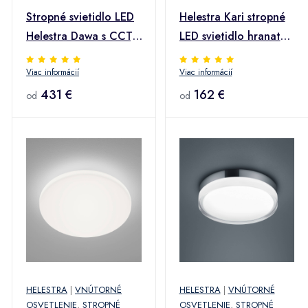
Stropné svietidlo LED
Helestra Kari stropné
Helestra Dawa s CCT,
LED svietidlo hranaté
Ø 54 cm
čierna
Viac informácií
Viac informácií
431 €
162 €
od
od
HELESTRA
|
VNÚTORNÉ
HELESTRA
|
VNÚTORNÉ
OSVETLENIE
,
STROPNÉ
OSVETLENIE
,
STROPNÉ