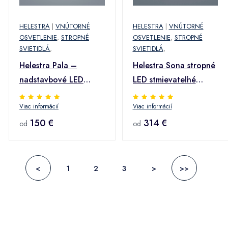
HELESTRA
|
VNÚTORNÉ
HELESTRA
|
VNÚTORNÉ
OSVETLENIE
,
STROPNÉ
OSVETLENIE
,
STROPNÉ
SVIETIDLÁ
,
SVIETIDLÁ
,
Helestra Pala –
Helestra Sona stropné
nadstavbové LED
LED stmievateľné
downlight biele
Ø40cm zlaté
Viac informácií
Viac informácií
150 €
314 €
od
od
<
1
2
3
>
>>