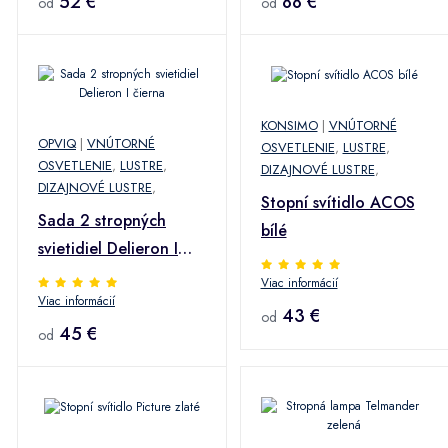
52 €
88 €
od
od
KONSIMO
|
VNÚTORNÉ
OPVIQ
|
VNÚTORNÉ
OSVETLENIE
,
LUSTRE
,
OSVETLENIE
,
LUSTRE
,
DIZAJNOVÉ LUSTRE
,
DIZAJNOVÉ LUSTRE
,
Stopní svítidlo ACOS
Sada 2 stropných
bílé
svietidiel Delieron I
čierna
Viac informácií
Viac informácií
43 €
od
45 €
od