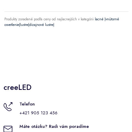
Produkty zoradené podľa ceny od najlacnejších v kategórii
lacné |vnútorné
osvetlenie|lustre|dizajnové lustre|
creeLED
Telefon
+421 905 123 456
Máte otázku? Radi vám poradíme