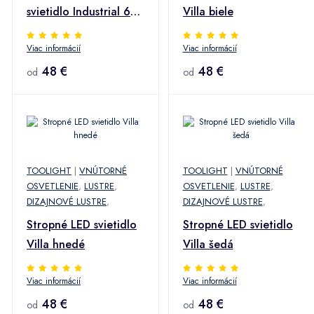
svietidlo Industrial 6
Villa biele
APP262-6C čierne
Viac informácií
Viac informácií
48 €
48 €
od
od
TOOLIGHT
|
VNÚTORNÉ
TOOLIGHT
|
VNÚTORNÉ
OSVETLENIE
,
LUSTRE
,
OSVETLENIE
,
LUSTRE
,
DIZAJNOVÉ LUSTRE
,
DIZAJNOVÉ LUSTRE
,
Stropné LED svietidlo
Stropné LED svietidlo
Villa hnedé
Villa šedá
Viac informácií
Viac informácií
48 €
48 €
od
od