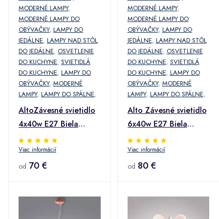
MODERNÉ LAMPY
,
MODERNÉ LAMPY
,
MODERNÉ LAMPY DO
MODERNÉ LAMPY DO
OBÝVAČKY
,
LAMPY DO
OBÝVAČKY
,
LAMPY DO
JEDÁLNE
,
LAMPY NAD STÔL
JEDÁLNE
,
LAMPY NAD STÔL
DO JEDÁLNE
,
OSVETLENIE
DO JEDÁLNE
,
OSVETLENIE
DO KUCHYNE
,
SVIETIDLÁ
DO KUCHYNE
,
SVIETIDLÁ
DO KUCHYNE
,
LAMPY DO
DO KUCHYNE
,
LAMPY DO
OBÝVAČKY
,
MODERNÉ
OBÝVAČKY
,
MODERNÉ
LAMPY
,
LAMPY DO SPÁLNE
,
LAMPY
,
LAMPY DO SPÁLNE
,
AltoZávesné svietidlo
Alto Závesné svietidlo
4x40w E27 Biela
6x40w E27 Biela
matná
matná
Viac informácií
Viac informácií
70 €
80 €
od
od