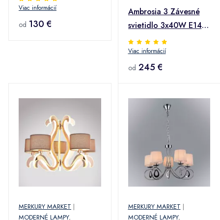
Viac informácií
Ambrosia 3 Závesné
130 €
od
svietidlo 3x40W E14 +
18,4W LED meď
Viac informácií
245 €
od
MERKURY MARKET
|
MERKURY MARKET
|
MODERNÉ LAMPY
,
MODERNÉ LAMPY
,