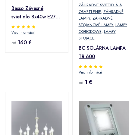
ZÁHRADNÉ SVIETIDLÁ A
Basso Závesné
OSVETLENIE
,
ZÁHRADNÉ
svietidlo 8x40w E27
LAMPY
,
ZÁHRADNÉ
Čierna matná
STOJANOVÉ LAMPY
,
LAMPY
OGRODOWE
,
LAMPY
Viac informácií
STOJĄCE
,
160 €
od
BC SOLÁRNA LAMPA
TR 600
Viac informácií
1 €
od