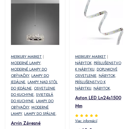
MERKURY MARKET
|
MERKURY MARKET
|
MODERNÉ LAMPY
,
NÁBYTOK
,
PRÍSLUŠENSTVO
MODERNÉ LAMPY DO
K NÁBYTKU
,
DOPLNKOVÉ
OBÝVAČKY
,
LAMPY DO
OSVETLENIE
,
NÁBYTOK
,
JEDÁLNE
,
LAMPY NAD STÔL
PRÍSLUŠENSTVO K
DO JEDÁLNE
,
OSVETLENIE
NÁBYTKU
,
NÁBYTOK
,
DO KUCHYNE
,
SVIETIDLÁ
Aston LED Ln24s1500
DO KUCHYNE
,
LAMPY DO
Mm
OBÝVAČKY
,
MODERNÉ
LAMPY
,
LAMPY DO SPÁLNE
,
Viac informácií
Arvin Závesné