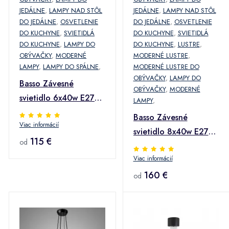
JEDÁLNE
,
LAMPY NAD STÔL
JEDÁLNE
,
LAMPY NAD STÔL
DO JEDÁLNE
,
OSVETLENIE
DO JEDÁLNE
,
OSVETLENIE
DO KUCHYNE
,
SVIETIDLÁ
DO KUCHYNE
,
SVIETIDLÁ
DO KUCHYNE
,
LAMPY DO
DO KUCHYNE
,
LUSTRE
,
OBÝVAČKY
,
MODERNÉ
MODERNÉ LUSTRE
,
LAMPY
,
LAMPY DO SPÁLNE
,
MODERNÉ LUSTRE DO
OBÝVAČKY
,
LAMPY DO
Basso Závesné
OBÝVAČKY
,
MODERNÉ
svietidlo 6x40w E27
LAMPY
,
Čierna matná
Basso Závesné
Viac informácií
svietidlo 8x40w E27
115 €
od
Biela matná
Viac informácií
160 €
od