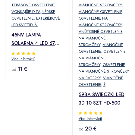
TERASOVÉ OSVETLENIE
,
VIANOČNÉ STROMČEKY
,
VONKAJŠIE DIZAJNÉRSKE
VIANOČNÉ OSVETLENIE
,
OSVETLENIE
,
EXTERIÉROVÉ
OSVETLENIE NA
LED SVIETIDLÁ
,
VIANOČNÉ STROMČEKY
,
VNÚTORNÉ OSVETLENIE
45NV LAMPA
NA VIANOČNÉ
SOLARNA 4 LED 67
STROMČEKY
,
VIANOČNÉ
CM 3050M RATAN
OSVETLENIE
,
OSVETLENIE
NA VIANOČNÉ
Viac informácií
STROMČEKY
,
OSVETLENIE
11 €
od
NA VIANOČNÉ STROMČEKY
NA BATERKY
,
VIANOČNÉ
OSVETLENIE
,
Ś
,
59BA ŚWIECZKI LED
3D 10 SZT HD-500
Viac informácií
20 €
od