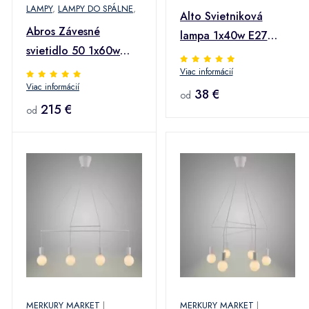
LAMPY
,
LAMPY DO SPÁLNE
,
Alto Svietniková
Abros Závesné
lampa 1x40w E27
svietidlo 50 1x60w
Čierna matná
E27 Meď
Viac informácií
Viac informácií
38 €
od
215 €
od
MERKURY MARKET
|
MERKURY MARKET
|