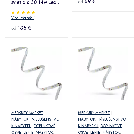
69 €
svietidlo 30 14w Led
od
Čierna
Viac informácií
135 €
od
MERKURY MARKET
|
MERKURY MARKET
|
NÁBYTOK
,
PRÍSLUŠENSTVO
NÁBYTOK
,
PRÍSLUŠENSTVO
K NÁBYTKU
,
DOPLNKOVÉ
K NÁBYTKU
,
DOPLNKOVÉ
OSVETLENIE
,
NÁBYTOK
,
OSVETLENIE
,
NÁBYTOK
,