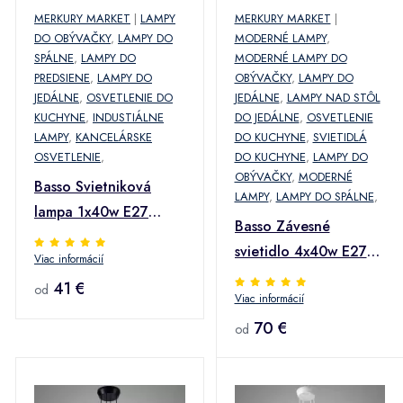
MERKURY MARKET
|
LAMPY
MERKURY MARKET
|
DO OBÝVAČKY
,
LAMPY DO
MODERNÉ LAMPY
,
SPÁLNE
,
LAMPY DO
MODERNÉ LAMPY DO
PREDSIENE
,
LAMPY DO
OBÝVAČKY
,
LAMPY DO
JEDÁLNE
,
OSVETLENIE DO
JEDÁLNE
,
LAMPY NAD STÔL
KUCHYNE
,
INDUSTIÁLNE
DO JEDÁLNE
,
OSVETLENIE
LAMPY
,
KANCELÁRSKE
DO KUCHYNE
,
SVIETIDLÁ
OSVETLENIE
,
DO KUCHYNE
,
LAMPY DO
OBÝVAČKY
,
MODERNÉ
Basso Svietniková
LAMPY
,
LAMPY DO SPÁLNE
,
lampa 1x40w E27
Basso Závesné
Čierna matná
svietidlo 4x40w E27
Viac informácií
Biela matná
41 €
od
Viac informácií
70 €
od