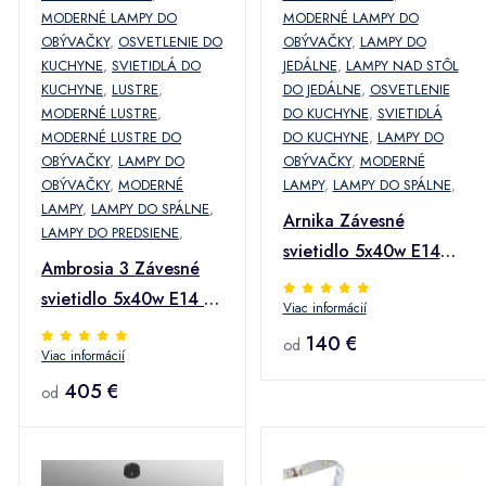
MODERNÉ LAMPY DO
MODERNÉ LAMPY DO
OBÝVAČKY
,
OSVETLENIE DO
OBÝVAČKY
,
LAMPY DO
KUCHYNE
,
SVIETIDLÁ DO
JEDÁLNE
,
LAMPY NAD STÔL
KUCHYNE
,
LUSTRE
,
DO JEDÁLNE
,
OSVETLENIE
MODERNÉ LUSTRE
,
DO KUCHYNE
,
SVIETIDLÁ
MODERNÉ LUSTRE DO
DO KUCHYNE
,
LAMPY DO
OBÝVAČKY
,
LAMPY DO
OBÝVAČKY
,
MODERNÉ
OBÝVAČKY
,
MODERNÉ
LAMPY
,
LAMPY DO SPÁLNE
,
LAMPY
,
LAMPY DO SPÁLNE
,
Arnika Závesné
LAMPY DO PREDSIENE
,
svietidlo 5x40w E14
Ambrosia 3 Závesné
Chróm / Biela
svietidlo 5x40w E14 +
Viac informácií
43,4w Led Meď
140 €
od
Viac informácií
405 €
od