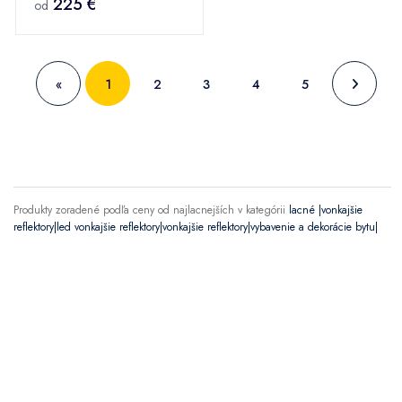
225 €
od
«
1
2
3
4
5
Produkty zoradené podľa ceny od najlacnejších v kategórii
lacné |vonkajšie
reflektory|led vonkajšie reflektory|vonkajšie reflektory|vybavenie a dekorácie bytu|