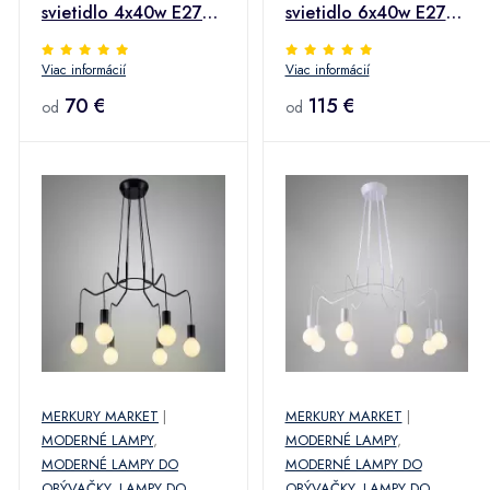
svietidlo 4x40w E27
svietidlo 6x40w E27
Čierna matná
Biela matná
Viac informácií
Viac informácií
70 €
115 €
od
od
MERKURY MARKET
|
MERKURY MARKET
|
MODERNÉ LAMPY
,
MODERNÉ LAMPY
,
MODERNÉ LAMPY DO
MODERNÉ LAMPY DO
OBÝVAČKY
,
LAMPY DO
OBÝVAČKY
,
LAMPY DO