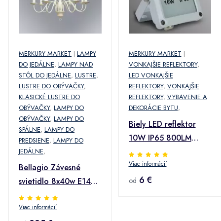
MERKURY MARKET
|
LAMPY
MERKURY MARKET
|
DO JEDÁLNE
,
LAMPY NAD
VONKAJŠIE REFLEKTORY
,
STÔL DO JEDÁLNE
,
LUSTRE
,
LED VONKAJŠIE
LUSTRE DO OBÝVAČKY
,
REFLEKTORY
,
VONKAJŠIE
KLASICKÉ LUSTRE DO
REFLEKTORY
,
VYBAVENIE A
OBÝVAČKY
,
LAMPY DO
DEKORÁCIE BYTU
,
OBÝVAČKY
,
LAMPY DO
Biely LED reflektor
SPÁLNE
,
LAMPY DO
10W IP65 800LM
PREDSIENE
,
LAMPY DO
4000K EK700
JEDÁLNE
,
Viac informácií
Bellagio Závesné
6 €
svietidlo 8x40w E14
od
Krémová
Viac informácií