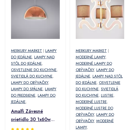
MERKURY MARKET
|
LAMPY
MERKURY MARKET
|
DO JEDÁLNE
,
LAMPY NAD
MODERNÉ LAMPY
,
STÔL DO JEDÁLNE
,
MODERNÉ LAMPY DO
OSVETLENIE DO KUCHYNE
,
OBÝVAČKY
,
LAMPY DO
SVIETIDLÁ DO KUCHYNE
,
JEDÁLNE
,
LAMPY NAD STÔL
LAMPY DO OBÝVAČKY
,
DO JEDÁLNE
,
OSVETLENIE
LAMPY DO SPÁLNE
,
LAMPY
DO KUCHYNE
,
SVIETIDLÁ
DO PREDSIENE
,
LAMPY DO
DO KUCHYNE
,
LUSTRE
,
JEDÁLNE
,
MODERNÉ LUSTRE
,
MODERNÉ LUSTRE DO
Amalfi Závesné
OBÝVAČKY
,
LAMPY DO
svietidlo 30 1x60w
OBÝVAČKY
,
MODERNÉ
E27 Meď
LAMPY
,