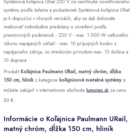
Systémová koľajnica URail 230 V na navrhnutie osvetľovacieho
systému podľa želania a požiadaviek Systémová koľajnica URail
je k dispozícii v rôznych verziách, aby sa dali dokonale
realizovať individuálne predstavy o osvetlení podľa
priestorových podmienok - 230 V - max. 1 000 W celkového
výkonu napájaných záťaží - max. 10 prípojných bodov z
napájacieho zdroja, so stredovým prívodom max. 10 doľava a
10 doprava
Produkt
Koľajnica Paulmann URail, matný chróm, dĺžka
150 cm, hliník
z kategorie
koľajnicové svetelné systémy
si
môžete zakúpiť v internetovom obchode
lumories.sk
za cenu
50 €.
Informácie o Koľajnica Paulmann URail,
matný chróm, dĺžka 150 cm, hliník