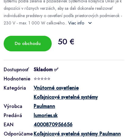
systému podľa želania a požiadaviek Systémová koľajnica URail je k
dispozícii v rôznych verziách, aby sa dali dokonale realizovať
individuálne predstavy o osvetlení podľa priestorových podmienok -
230 V - max. 1 000 W celkového...
Viac info
50 €
Do obchodu
Dostupnosť
Skladom ✅
Hodnotenie
⭐⭐⭐⭐⭐
Kategória
Vnútorné osvetlenie
Koľajnicové svetelné systémy
Výrobca
Paulmann
Predává
lumories.sk
EAN
4000870956656
Odporúčame
Koľajnicové svetelné systémy Paulmann