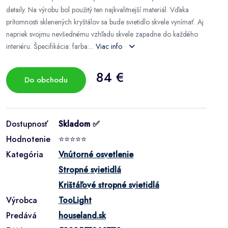
detaily. Na výrobu bol použitý ten najkvalitnejší materiál. Vďaka
prítomnosti sklenených kryštálov sa bude svietidlo skvele vynímať. Aj
napriek svojmu nevšednému vzhľadu skvele zapadne do každého
interiéru. Špecifikácia: farba:...
Viac info
84 €
Do obchodu
Dostupnosť
Skladom ✅
Hodnotenie
⭐⭐⭐⭐⭐
Kategória
Vnútorné osvetlenie
Stropné svietidlá
Krištáľové stropné svietidlá
Výrobca
TooLight
Predává
houseland.sk