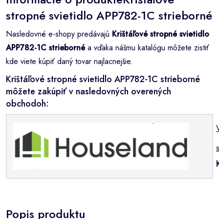
stropné svietidlo APP782-1C strieborné
Nasledovné e-shopy predávajú
Krištáľové stropné svietidlo
APP782-1C strieborné
a vďaka nášmu katalógu môžete zistiť
kde viete kúpiť daný tovar najlacnejšie.
Krištáľové stropné svietidlo APP782-1C strieborné
môžete zakúpiť v nasledovných overených
obchodoh:
s
Popis produktu