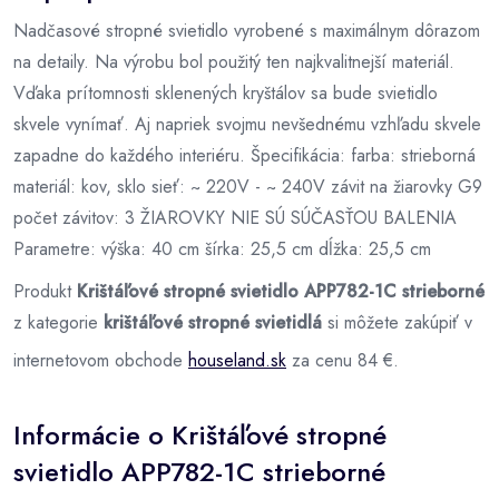
Nadčasové stropné svietidlo vyrobené s maximálnym dôrazom
na detaily. Na výrobu bol použitý ten najkvalitnejší materiál.
Vďaka prítomnosti sklenených kryštálov sa bude svietidlo
skvele vynímať. Aj napriek svojmu nevšednému vzhľadu skvele
zapadne do každého interiéru. Špecifikácia: farba: strieborná
materiál: kov, sklo sieť: ~ 220V - ~ 240V závit na žiarovky G9
počet závitov: 3 ŽIAROVKY NIE SÚ SÚČASŤOU BALENIA
Parametre: výška: 40 cm šírka: 25,5 cm dĺžka: 25,5 cm
Produkt
Krištáľové stropné svietidlo APP782-1C strieborné
z kategorie
krištáľové stropné svietidlá
si môžete zakúpiť v
internetovom obchode
houseland.sk
za cenu 84 €.
Informácie o Krištáľové stropné
svietidlo APP782-1C strieborné