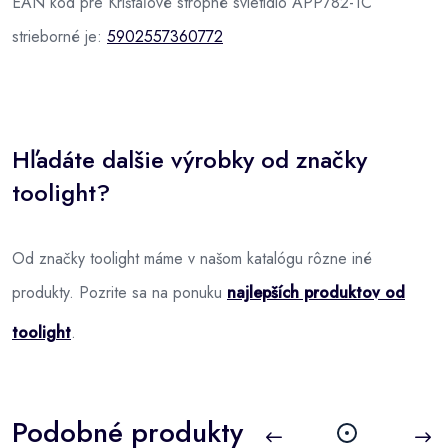
EAN kód pre Krištáľové stropné svietidlo APP782-1C
strieborné je:
5902557360772
Hľadáte dalšie výrobky od značky
toolight?
Od značky toolight máme v našom katalógu rôzne iné
produkty. Pozrite sa na ponuku
najlepších produktov od
toolight
.
Podobné produkty