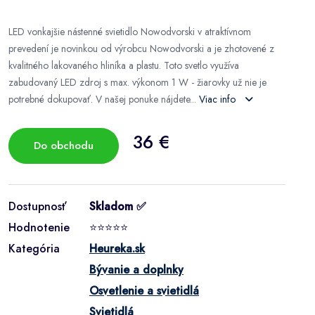
LED vonkajšie nástenné svietidlo Nowodvorski v atraktívnom
prevedení je novinkou od výrobcu Nowodvorski a je zhotovené z
kvalitného lakovaného hliníka a plastu. Toto svetlo využíva
zabudovaný LED zdroj s max. výkonom 1 W - žiarovky už nie je
potrebné dokupovať. V našej ponuke nájdete...
Viac info
36 €
Do obchodu
Dostupnosť
Skladom ✅
Hodnotenie
⭐⭐⭐⭐⭐
Kategória
Heureka.sk
Bývanie a doplnky
Osvetlenie a svietidlá
Svietidlá