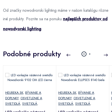
Od značky nowodvorski lighting máme v našom katalógu rôzne
iné produkty. Pozrite sa na ponuku
najlepších produktov od
nowodvorski lighting
.
Podobné produkty
HEUREKA.SK
,
BÝVANIE A
HEUREKA.SK
,
BÝVANIE A
DOPLNKY
,
OSVETLENIE A
DOPLNKY
,
OSVETLENIE A
SVIETIDLÁ
,
SVIETIDLÁ
,
SVIETIDLÁ
,
SVIETIDLÁ
,
LED vonkajšie nástenné
LED vonkajšie nástenné