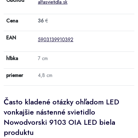
Obchod
alfasvietidla.sk
Cena
36
€
EAN
5903139910392
hľbka
7 cm
priemer
4,8 cm
Často kladené otázky ohľadom LED
vonkajšie nástenné svietidlo
Nowodvorski 9103 OIA LED biela
produktu