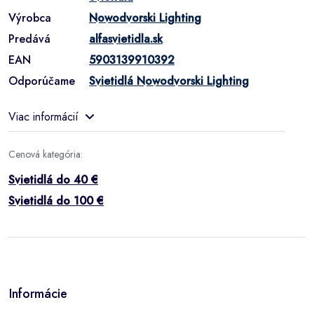
Výrobca
Nowodvorski Lighting
Predává
alfasvietidla.sk
EAN
5903139910392
Odporúčame
Svietidlá Nowodvorski Lighting
Viac informácií
Cenová kategória:
Svietidlá do 40 €
Svietidlá do 100 €
Informácie