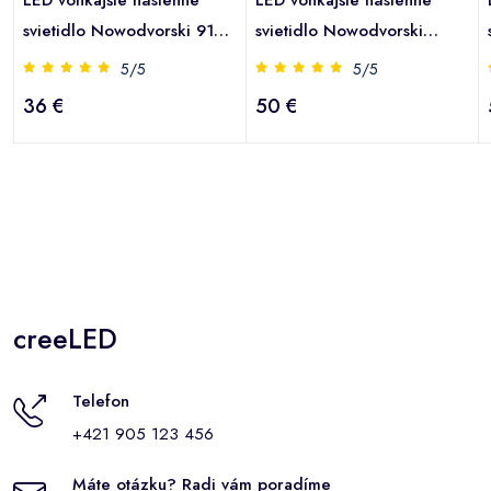
svietidlo Nowodvorski 9102
svietidlo Nowodvorski
OIA LED čierna
ELLIPSES 8140 biela
5/5
5/5
36 €
50 €
creeLED
Telefon
+421 905 123 456
Máte otázku? Radi vám poradíme