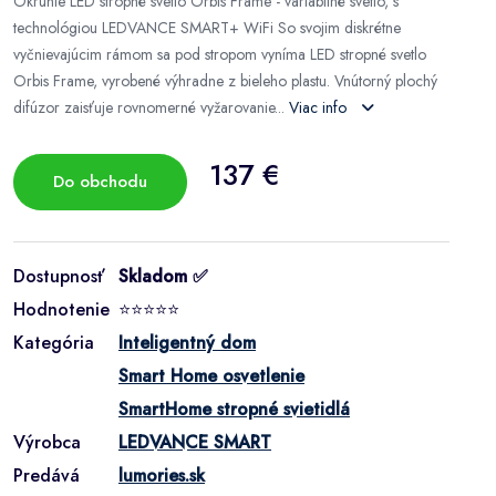
Okrúhle LED stropné svetlo Orbis Frame - variabilné svetlo, s
technológiou LEDVANCE SMART+ WiFi So svojim diskrétne
vyčnievajúcim rámom sa pod stropom vyníma LED stropné svetlo
Orbis Frame, vyrobené výhradne z bieleho plastu. Vnútorný plochý
difúzor zaisťuje rovnomerné vyžarovanie...
Viac info
137 €
Do obchodu
Dostupnosť
Skladom ✅
Hodnotenie
⭐⭐⭐⭐⭐
Kategória
Inteligentný dom
Smart Home osvetlenie
SmartHome stropné svietidlá
Výrobca
LEDVANCE SMART
Predává
lumories.sk