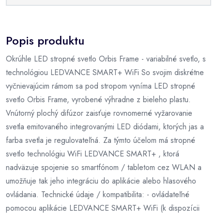
Popis produktu
Okrúhle LED stropné svetlo Orbis Frame - variabilné svetlo, s
technológiou LEDVANCE SMART+ WiFi So svojim diskrétne
vyčnievajúcim rámom sa pod stropom vyníma LED stropné
svetlo Orbis Frame, vyrobené výhradne z bieleho plastu.
Vnútorný plochý difúzor zaisťuje rovnomerné vyžarovanie
svetla emitovaného integrovanými LED diódami, ktorých jas a
farba svetla je regulovateľná. Za týmto účelom má stropné
svetlo technológiu WiFi LEDVANCE SMART+ , ktorá
nadväzuje spojenie so smartfónom / tabletom cez WLAN a
umožňuje tak jeho integráciu do aplikácie alebo hlasového
ovládania. Technické údaje / kompatibilita: - ovládateľné
pomocou aplikácie LEDVANCE SMART+ WiFi (k dispozícii