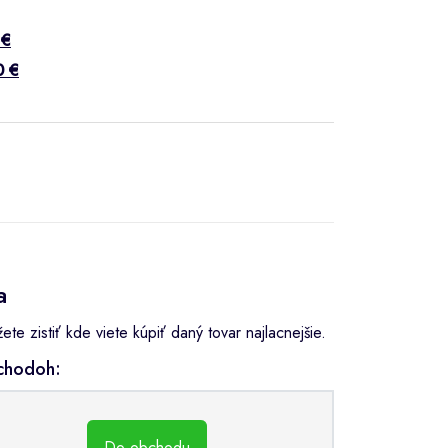
 €
0 €
a
e zistiť kde viete kúpiť daný tovar najlacnejšie.
bchodoh:
Do obchodu