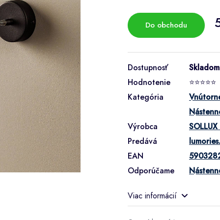
Do obchodu
Dostupnosť
Skladom
Hodnotenie
⭐⭐⭐⭐⭐
Kategória
Vnútorné
Nástenné
Výrobca
SOLLUX
Predává
lumories
EAN
590328
Odporúčame
Nástenn
Viac informácií