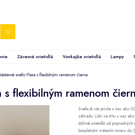
enie
Závesné svietidlá
Vonkajšie svietidlá
Lampy
Nástenné svetlo Flexa s flexibilným ramenom čierna
a s flexibilným ramenom čier
Svetla.sk vás privíta s viac ako
záhradu. Lídri na trhu s viac a
štýlové svietidlá od poprednýc
bezplatným vrátením tovaru do 