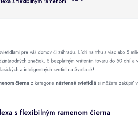
Flexa s flexibilným ramenom
 svietidlami pre váš domov či záhradu. Lídri na trhu s viac ako 5 
dzinárodných značiek. S bezplatným vrátením tovaru do 50 dní 
sických a inteligentných svetiel na Svetla.sk!
amenom čierna
z kategorie
nástenné svietidlá
si môžete zakúpiť 
lexa s flexibilným ramenom čierna