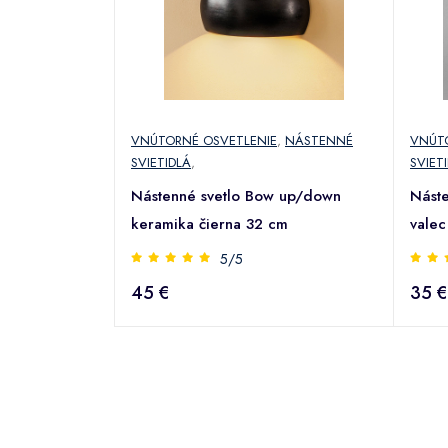
VNÚTORNÉ OSVETLENIE
,
NÁSTENNÉ
VNÚT
SVIETIDLÁ
,
SVIET
Nástenné svetlo Bow up/down
Náste
keramika čierna 32 cm
valec
5/5
45 €
35 €