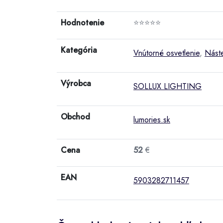
Hodnotenie
⭐⭐⭐⭐⭐
Kategória
Vnútorné osvetlenie
,
Náste
Výrobca
SOLLUX LIGHTING
Obchod
lumories.sk
Cena
52
€
EAN
5903282711457