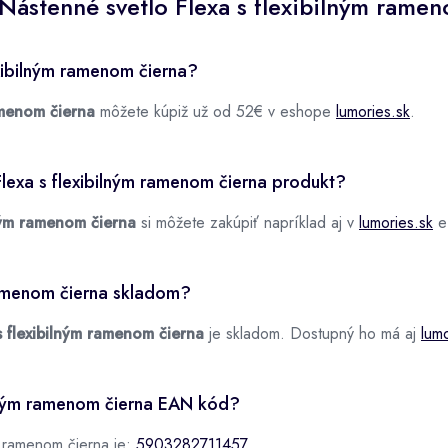
Nástenné svetlo Flexa s flexibilným rame
exibilným ramenom čierna?
amenom čierna
môžete kúpiž už od 52€ v eshope
lumories.sk
.
lexa s flexibilným ramenom čierna produkt?
lným ramenom čierna
si môžete zakúpiť napríklad aj v
lumories.sk
e
 ramenom čierna skladom?
s flexibilným ramenom čierna
je skladom. Dostupný ho má aj
lumo
ilným ramenom čierna EAN kód?
m ramenom čierna je:
5903282711457