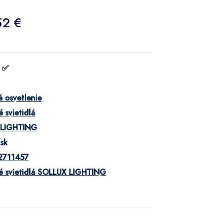
52 €
 ✅
 osvetlenie
 svietidlá
 LIGHTING
.sk
2711457
é svietidlá SOLLUX LIGHTING