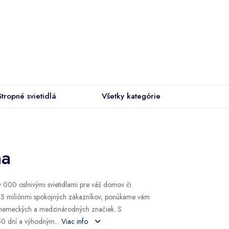
Stropné svietidlá
Všetky kategórie
na
 50 000 oslnivými svietidlami pre váš domov či
ko 5 miliónmi spokojných zákazníkov, ponúkame vám
h nemeckých a medzinárodných značiek. S
50 dní a výhodným...
Viac info