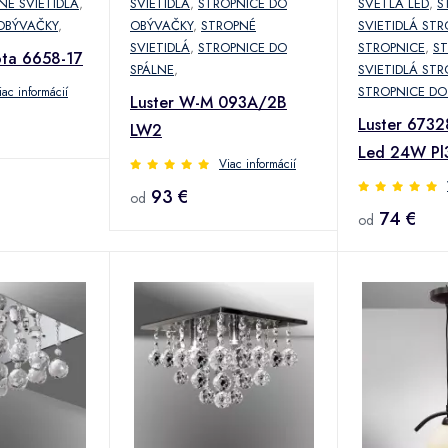
NÉ SVIETIDLÁ
,
SVIETIDLÁ
,
STROPNICE DO
SVETLÁ LED
,
S
OBÝVAČKY
,
OBÝVAČKY
,
STROPNÉ
SVIETIDLÁ STR
SVIETIDLÁ
,
STROPNICE DO
STROPNICE
,
S
ota 6658-17
SPÁLNE
,
SVIETIDLÁ STR
STROPNICE DO
iac informácií
Luster W-M 093A/2B
Luster 673
LW2
Led 24W Pl
Viac informácií
93 €
od
74 €
od