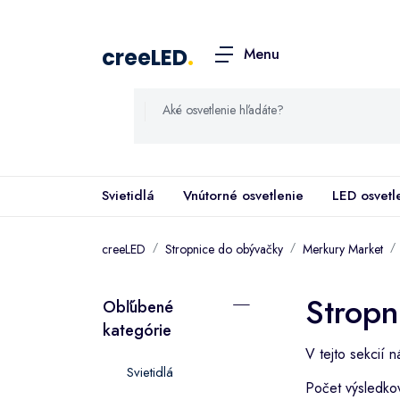
creeLED
.
Menu
Svietidlá
Vnútorné osvetlenie
LED osvetl
creeLED
Stropnice do obývačky
Merkury Market
Stropn
Obľúbené
kategórie
V tejto sekcií 
Svietidlá
Počet výsledko