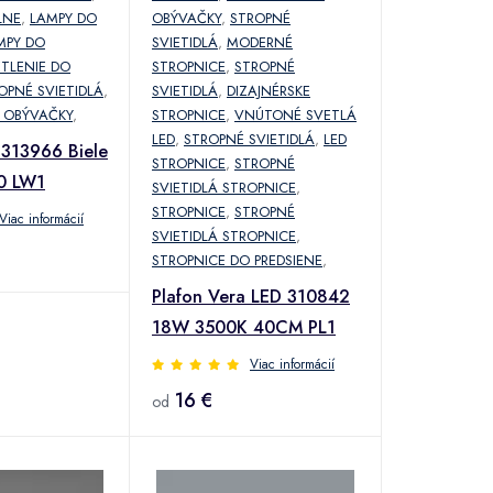
LNE
,
LAMPY DO
OBÝVAČKY
,
STROPNÉ
MPY DO
SVIETIDLÁ
,
MODERNÉ
TLENIE DO
STROPNICE
,
STROPNÉ
OPNÉ SVIETIDLÁ
,
SVIETIDLÁ
,
DIZAJNÉRSKE
 OBÝVAČKY
,
STROPNICE
,
VNÚTONÉ SVETLÁ
LED
,
STROPNÉ SVIETIDLÁ
,
LED
313966 Biele
STROPNICE
,
STROPNÉ
10 LW1
SVIETIDLÁ STROPNICE
,
STROPNICE
,
STROPNÉ
Viac informácií
SVIETIDLÁ STROPNICE
,
STROPNICE DO PREDSIENE
,
Plafon Vera LED 310842
18W 3500K 40CM PL1
Viac informácií
16 €
od