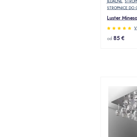
JEDÁLNE
,
STROP
STROPNICE DO 
Luster Mines
V
85 €
od