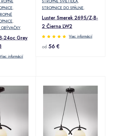
TROPNÉ
STROPNÉ SVIETIDLÁ
,
OPNICE
,
STROPNICE DO SPÁLNE
,
TROPNÉ
Luster Smerek 2695/Z-B-
OPNICE
,
2 Čierna LW2
 OBÝVAČKY
,
Viac informácií
28-24oc Grey
56 €
3
od
Viac informácií