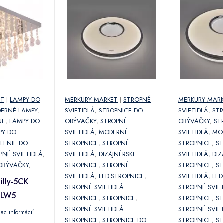
ET
|
LAMPY DO
MERKURY MARKET
|
STROPNÉ
MERKURY MAR
ERNÉ LAMPY
,
SVIETIDLÁ
,
STROPNICE DO
SVIETIDLÁ
,
ST
NE
,
LAMPY DO
OBÝVAČKY
,
STROPNÉ
OBÝVAČKY
,
ST
PY DO
SVIETIDLÁ
,
MODERNÉ
SVIETIDLÁ
,
MO
LENIE DO
STROPNICE
,
STROPNÉ
STROPNICE
,
S
PNÉ SVIETIDLÁ
,
SVIETIDLÁ
,
DIZAJNÉRSKE
SVIETIDLÁ
,
DIZ
OBÝVAČKY
,
STROPNICE
,
STROPNÉ
STROPNICE
,
S
SVIETIDLÁ
,
LED STROPNICE
,
SVIETIDLÁ
,
LED
illy-5CK
STROPNÉ SVIETIDLÁ
STROPNÉ SVIE
 LW5
STROPNICE
,
STROPNICE
,
STROPNICE
,
ST
STROPNÉ SVIETIDLÁ
STROPNÉ SVIE
iac informácií
STROPNICE
,
STROPNICE DO
STROPNICE
,
ST