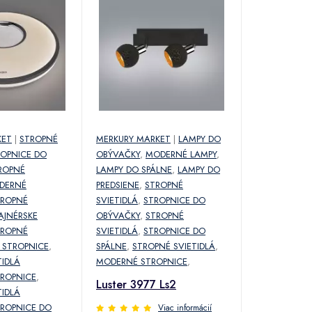
KET
|
STROPNÉ
MERKURY MARKET
|
LAMPY DO
ROPNICE DO
OBÝVAČKY
,
MODERNÉ LAMPY
,
ROPNÉ
LAMPY DO SPÁLNE
,
LAMPY DO
DERNÉ
PREDSIENE
,
STROPNÉ
TROPNÉ
SVIETIDLÁ
,
STROPNICE DO
AJNÉRSKE
OBÝVAČKY
,
STROPNÉ
TROPNÉ
SVIETIDLÁ
,
STROPNICE DO
 STROPNICE
,
SPÁLNE
,
STROPNÉ SVIETIDLÁ
,
TIDLÁ
MODERNÉ STROPNICE
,
ROPNICE
,
Luster 3977 Ls2
TIDLÁ
ROPNICE DO
Viac informácií