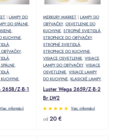
KET
|
LAMPY DO
MERKURY MARKET
|
LAMPY DO
MPY DO SPÁLNE
,
OBÝVAČKY
,
OSVETLENIE DO
DSIENE
,
KUCHYNE
,
STROPNÉ SVIETIDLÁ
,
O KUCHYNE
,
STROPNICE DO OBÝVAČKY
,
TIDLÁ
,
STROPNÉ SVIETIDLÁ
,
 OBÝVAČKY
,
STROPNICE DO KUCHYNE
,
TIDLÁ
,
VISIACE OSVETLENIE
,
VISIACE
 SPÁLNE
,
LAMPY DO OBÝVAČKY
,
VISIACE
TIDLÁ
,
OSVETLENIE
,
VISIACE LAMPY
 KUCHYNE
,
DO KUCHYNE
,
KLASICKÉ LAMPY
,
a 2658/Z-B-1
Luster Wega 2659/Z-B-2
Br LW2
Viac informácií
Viac informácií
20 €
od