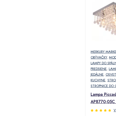
MERKURY MARK
OBÝVAČKY
,
MOD
LAMPY DO SPÁL
PREDSIENE
,
LAM
JEDÁLNE
,
OSVET
KUCHYNE
,
STRO
STROPNICE DO 
Lampa Piccad
AP8770-05C
V