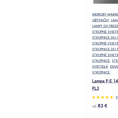
MERKURY MARK
OBÝVAČKY
,
LAM
LAMPY DO PRED
STROPNÉ SVIETI
STROPNICE DO 
STROPNÉ SVIETI
STROPNICE DO 
STROPNÉ SVIETI
STROPNICE
,
ST
SVIETIDLÁ
,
DIZA
STROPNICE
,
Lampa P-E 1
PL3
V
83 €
od