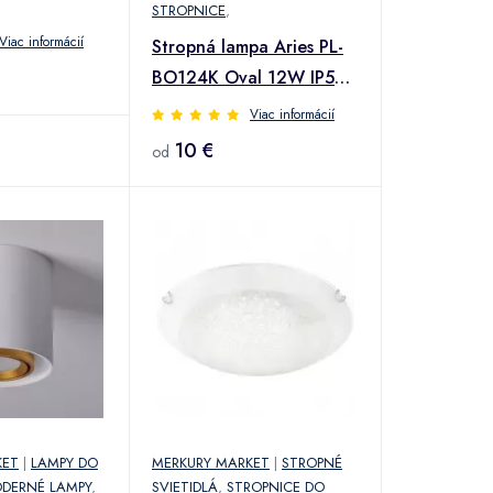
STROPNICE
,
Viac informácií
Stropná lampa Aries PL-
BO124K Oval 12W IP54
PL1
Viac informácií
10 €
od
KET
|
LAMPY DO
MERKURY MARKET
|
STROPNÉ
DERNÉ LAMPY
,
SVIETIDLÁ
,
STROPNICE DO