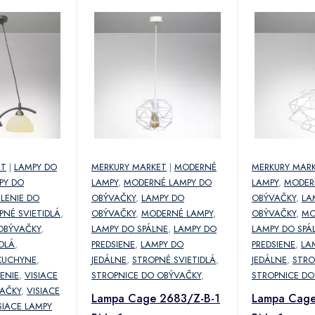
ET
|
LAMPY DO
MERKURY MARKET
|
MODERNÉ
MERKURY MAR
PY DO
LAMPY
,
MODERNÉ LAMPY DO
LAMPY
,
MODER
LENIE DO
OBÝVAČKY
,
LAMPY DO
OBÝVAČKY
,
LA
PNÉ SVIETIDLÁ
,
OBÝVAČKY
,
MODERNÉ LAMPY
,
OBÝVAČKY
,
MO
OBÝVAČKY
,
LAMPY DO SPÁLNE
,
LAMPY DO
LAMPY DO SPÁ
DLÁ
,
PREDSIENE
,
LAMPY DO
PREDSIENE
,
LA
KUCHYNE
,
JEDÁLNE
,
STROPNÉ SVIETIDLÁ
,
JEDÁLNE
,
STRO
ENIE
,
VISIACE
STROPNICE DO OBÝVAČKY
,
STROPNICE DO
AČKY
,
VISIACE
Lampa Cage 2683/Z-B-1
Lampa Cage
SIACE LAMPY