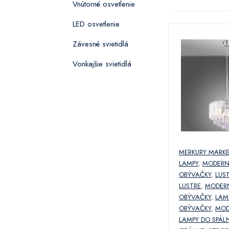
Vnútorné osvetlenie
LED osvetlenie
Závesné svietidlá
Vonkajšie svietidlá
MERKURY MARK
LAMPY
,
MODERN
OBÝVAČKY
,
LUS
LUSTRE
,
MODERN
OBÝVAČKY
,
LAM
OBÝVAČKY
,
MOD
LAMPY DO SPÁL