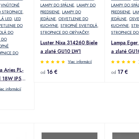
,
VNÚTONÉ
LAMPY DO SPÁLNE
,
LAMPY DO
LAMPY DO SPÁ
D STROPNICE
,
PREDSIENE
,
LAMPY DO
PREDSIENE
,
LA
LÁ LED
,
LED
JEDÁLNE
,
OSVETLENIE DO
JEDÁLNE
,
OSVE
ETLENIE DO
KUCHYNE
,
STROPNÉ SVIETIDLÁ
,
KUCHYNE
,
STR
IDLÁ DO
STROPNICE DO OBÝVAČKY
,
STROPNICE DO
 DO
Luster Nixa 314260 Biele
Lampa Eger 
OPNÉ
a zlaté GU10 LW1
a zlaté GU
PNICE DO
Viac informácií
a Aries PL-
16 €
17 €
od
od
 18W IP54
iac informácií