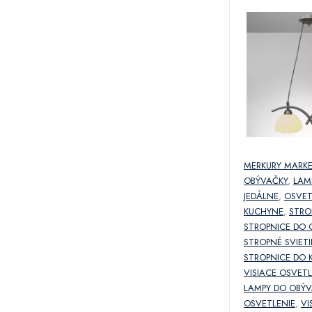
MERKURY MARK
OBÝVAČKY
,
LAM
JEDÁLNE
,
OSVET
KUCHYNE
,
STRO
STROPNICE DO 
STROPNÉ SVIETI
STROPNICE DO 
VISIACE OSVETL
LAMPY DO OBÝV
OSVETLENIE
,
VI