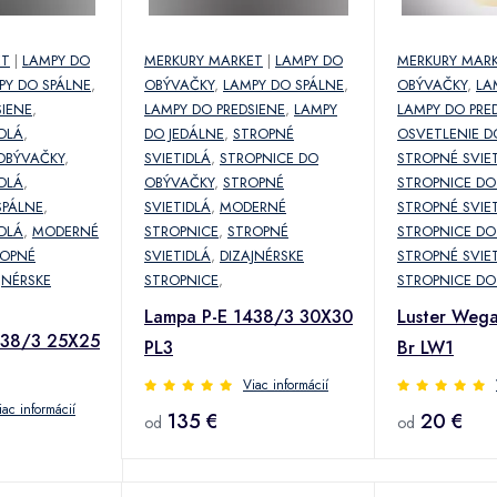
ET
|
LAMPY DO
MERKURY MARKET
|
LAMPY DO
MERKURY MAR
PY DO SPÁLNE
,
OBÝVAČKY
,
LAMPY DO SPÁLNE
,
OBÝVAČKY
,
LA
SIENE
,
LAMPY DO PREDSIENE
,
LAMPY
LAMPY DO PRE
DLÁ
,
DO JEDÁLNE
,
STROPNÉ
OSVETLENIE D
OBÝVAČKY
,
SVIETIDLÁ
,
STROPNICE DO
STROPNÉ SVIE
DLÁ
,
OBÝVAČKY
,
STROPNÉ
STROPNICE DO
SPÁLNE
,
SVIETIDLÁ
,
MODERNÉ
STROPNÉ SVIE
DLÁ
,
MODERNÉ
STROPNICE
,
STROPNÉ
STROPNICE DO
ROPNÉ
SVIETIDLÁ
,
DIZAJNÉRSKE
STROPNÉ SVIE
JNÉRSKE
STROPNICE
,
STROPNICE DO
Lampa P-E 1438/3 30X30
Luster Weg
438/3 25X25
PL3
Br LW1
Viac informácií
iac informácií
135 €
20 €
od
od