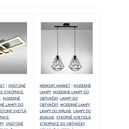
KET
|
VNÚTONÉ
MERKURY MARKET
|
MODERNÉ
ED STROPNICE
,
LAMPY
,
MODERNÉ LAMPY DO
E
,
MODERNÉ
OBÝVAČKY
,
LAMPY DO
NÉ LAMPY DO
OBÝVAČKY
,
MODERNÉ LAMPY
,
ÚTONÉ SVETLÁ
LAMPY DO SPÁLNE
,
LAMPY DO
PNICE
,
JEDÁLNE
,
STROPNÉ SVIETIDLÁ
,
PY
,
VNÚTONÉ
STROPNICE DO OBÝVAČKY
,