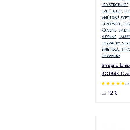
LED STROPNICE
SVETLÁ LED
,
LE
VNÚTONÉ SVET
STROPNICE
,
OSV
KÚPEĽNE
,
SVIET
KÚPEĽNE
,
LAMPY
OBÝVAČKY
,
STR
SVIETIDLÁ
,
STRO
OBÝVAČKY
,
Stropná lamp
BO184K Oval
PL1
V
12 €
od