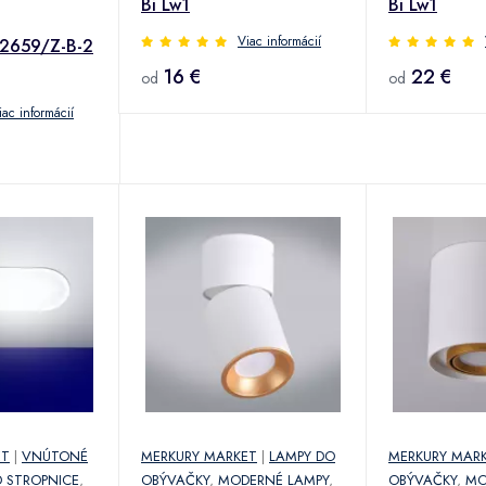
Bi Lw1
Bi Lw1
Viac informácií
 2659/Z-B-2
16 €
22 €
od
od
iac informácií
ET
|
VNÚTONÉ
MERKURY MARKET
|
LAMPY DO
MERKURY MAR
D STROPNICE
,
OBÝVAČKY
,
MODERNÉ LAMPY
,
OBÝVAČKY
,
MO