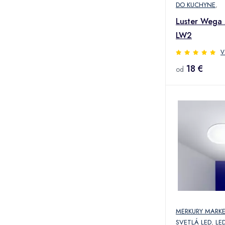
DO KUCHYNE
,
Luster Wega
LW2
V
18 €
od
MERKURY MARK
SVETLÁ LED
,
LE