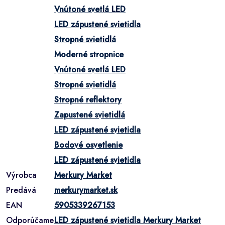
Vnútoné svetlá LED
LED zápustené svietidla
Stropné svietidlá
Moderné stropnice
Vnútoné svetlá LED
Stropné svietidlá
Stropné reflektory
Zapustené svietidlá
LED zápustené svietidla
Bodové osvetlenie
LED zápustené svietidla
Výrobca
Merkury Market
Predává
merkurymarket.sk
EAN
5905339267153
Odporúčame
LED zápustené svietidla Merkury Market