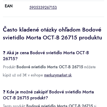
EAN
5905339267153
Často kladené otázky ohľadom Bodové
svietidlo Morta OCT-B 26715 produktu
❓ Aká je cena Bodové svietidlo Morta OCT-B
26715?
Produkt
Bodové svietidlo Morta OCT-B 26715
môžete
kúpiž už od 3€ v eshope
merkurymarket.sk
.
❓ Kde je možné zakúpiť Bodové svietidlo Morta
OCT-B 26715 produkt?
Tento produkt
Bodové svietidlo Morta OCT-B 26715
si