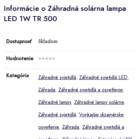
Informácie o Záhradná solárna lampa
LED 1W TR 500
Dostupnosť
Skladom
Hodnotenie
⭐⭐⭐⭐⭐
Kategória
Záhradné svietidlá
,
Záhradné svietidlá LED
,
Záhrada
,
Záhradné svietidlá a osvetlenie
,
Záhradné lampy
,
Záhradné lampy solárne
,
Záhradné svietidlá
,
Vonkajšie dizajnérske
osvetlenie
,
Záhrada
,
Záhradné svietidlá a