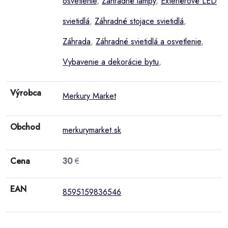
osvetlenie
,
Záhradné lampy
,
Exteriérové LED
svietidlá
,
Záhradné stojace svietidlá
,
Záhrada
,
Záhradné svietidlá a osvetlenie
,
Vybavenie a dekorácie bytu
,
Výrobca
Merkury Market
Obchod
merkurymarket.sk
Cena
30
€
EAN
8595159836546