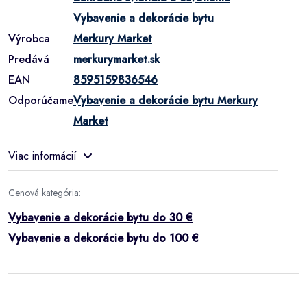
Vybavenie a dekorácie bytu
Výrobca
Merkury Market
Predává
merkurymarket.sk
EAN
8595159836546
Odporúčame
Vybavenie a dekorácie bytu Merkury
Market
Viac informácií
Cenová kategória:
Vybavenie a dekorácie bytu do 30 €
Vybavenie a dekorácie bytu do 100 €