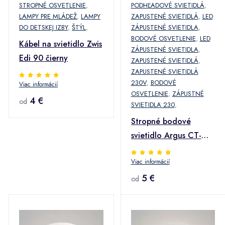
STROPNÉ OSVETLENIE
,
PODHĽADOVÉ SVIETIDLÁ
,
LAMPY PRE MLÁDEŽ
,
LAMPY
ZAPUSTENÉ SVIETIDLÁ
,
LED
DO DETSKEJ IZBY
,
ŠTÝL
,
ZÁPUSTENÉ SVIETIDLA
,
BODOVÉ OSVETLENIE
,
LED
Kábel na svietidlo Zwis
ZÁPUSTENÉ SVIETIDLA
,
Edi 90 čierny
ZAPUSTENÉ SVIETIDLÁ
,
ZAPUSTENÉ SVIETIDLÁ
230V
,
BODOVÉ
Viac informácií
OSVETLENIE
,
ZÁPUSTNÉ
4 €
od
SVIETIDLA 230
,
Stropné bodové
svietidlo Argus CT-
2115-C
Viac informácií
5 €
od