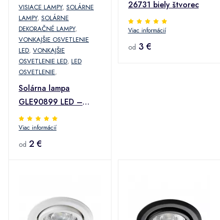
26731 biely štvorec
VISIACE LAMPY
,
SOLÁRNE
LAMPY
,
SOLÁRNE
DEKORAČNÉ LAMPY
,
Viac informácií
VONKAJŠIE OSVETLENIE
3 €
od
LED
,
VONKAJŠIE
OSVETLENIE LED
,
LED
OSVETLENIE
,
Solárna lampa
GLE90899 LED –
METAL, D: 8cm, H:
Viac informácií
15cm
2 €
od