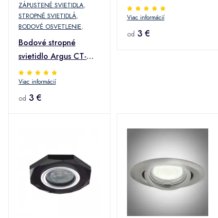
ZÁPUSTENÉ SVIETIDLA
,
STROPNÉ SVIETIDLÁ
,
Viac informácií
BODOVÉ OSVETLENIE
,
3 €
od
Bodové stropné
svietidlo Argus CT-
2114-BR/M
Viac informácií
3 €
od