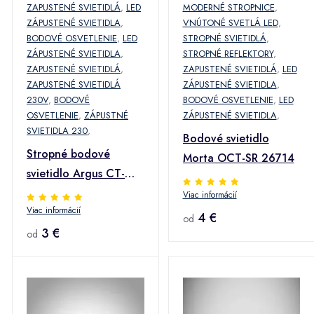
ZAPUSTENÉ SVIETIDLÁ
,
LED
MODERNÉ STROPNICE
,
ZÁPUSTENÉ SVIETIDLA
,
VNÚTONÉ SVETLÁ LED
,
BODOVÉ OSVETLENIE
,
LED
STROPNÉ SVIETIDLÁ
,
ZÁPUSTENÉ SVIETIDLA
,
STROPNÉ REFLEKTORY
,
ZAPUSTENÉ SVIETIDLÁ
,
ZAPUSTENÉ SVIETIDLÁ
,
LED
ZAPUSTENÉ SVIETIDLÁ
ZÁPUSTENÉ SVIETIDLA
,
230V
,
BODOVÉ
BODOVÉ OSVETLENIE
,
LED
OSVETLENIE
,
ZÁPUSTNÉ
ZÁPUSTENÉ SVIETIDLA
,
SVIETIDLA 230
,
Bodové svietidlo
Stropné bodové
Morta OCT-SR 26714
svietidlo Argus CT-
2114-C/M
Viac informácií
Viac informácií
4 €
od
3 €
od