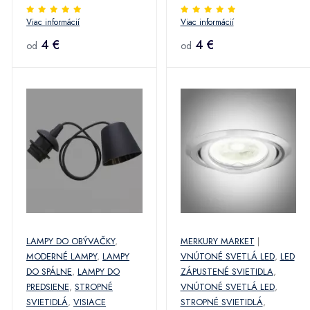
Argus 2117-C/M)
Viac informácií
Viac informácií
4 €
4 €
od
od
LAMPY DO OBÝVAČKY
,
MERKURY MARKET
|
MODERNÉ LAMPY
,
LAMPY
VNÚTONÉ SVETLÁ LED
,
LED
DO SPÁLNE
,
LAMPY DO
ZÁPUSTENÉ SVIETIDLA
,
PREDSIENE
,
STROPNÉ
VNÚTONÉ SVETLÁ LED
,
SVIETIDLÁ
,
VISIACE
STROPNÉ SVIETIDLÁ
,