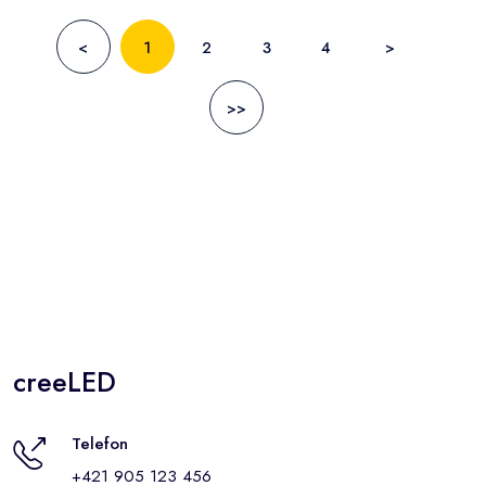
<
1
2
3
4
>
>>
creeLED
Telefon
+421 905 123 456