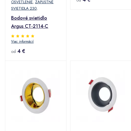
od
OSVETLENIE
,
ZÁPUSTNÉ
SVIETIDLA 230
,
Bodové svietidlo
Argus CT-2114-C
Viac informácií
4 €
od