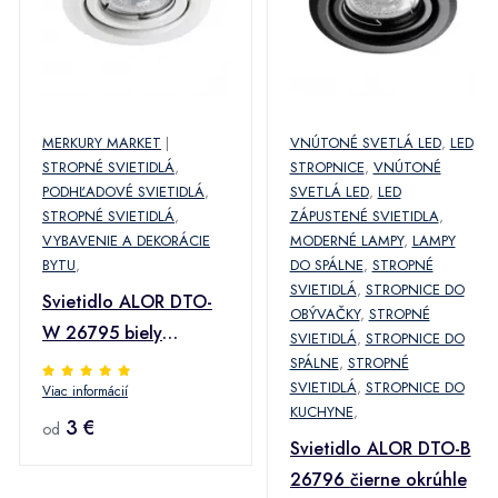
MERKURY MARKET
|
VNÚTONÉ SVETLÁ LED
,
LED
STROPNÉ SVIETIDLÁ
,
STROPNICE
,
VNÚTONÉ
PODHĽADOVÉ SVIETIDLÁ
,
SVETLÁ LED
,
LED
STROPNÉ SVIETIDLÁ
,
ZÁPUSTENÉ SVIETIDLA
,
VYBAVENIE A DEKORÁCIE
MODERNÉ LAMPY
,
LAMPY
BYTU
,
DO SPÁLNE
,
STROPNÉ
SVIETIDLÁ
,
STROPNICE DO
Svietidlo ALOR DTO-
OBÝVAČKY
,
STROPNÉ
W 26795 biely
SVIETIDLÁ
,
STROPNICE DO
okrúhle
SPÁLNE
,
STROPNÉ
SVIETIDLÁ
,
STROPNICE DO
Viac informácií
KUCHYNE
,
3 €
od
Svietidlo ALOR DTO-B
26796 čierne okrúhle