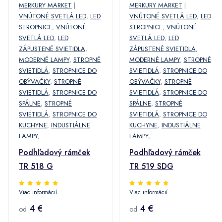
MERKURY MARKET
|
MERKURY MARKET
|
VNÚTONÉ SVETLÁ LED
,
LED
VNÚTONÉ SVETLÁ LED
,
LED
STROPNICE
,
VNÚTONÉ
STROPNICE
,
VNÚTONÉ
SVETLÁ LED
,
LED
SVETLÁ LED
,
LED
ZÁPUSTENÉ SVIETIDLA
,
ZÁPUSTENÉ SVIETIDLA
,
MODERNÉ LAMPY
,
STROPNÉ
MODERNÉ LAMPY
,
STROPNÉ
SVIETIDLÁ
,
STROPNICE DO
SVIETIDLÁ
,
STROPNICE DO
OBÝVAČKY
,
STROPNÉ
OBÝVAČKY
,
STROPNÉ
SVIETIDLÁ
,
STROPNICE DO
SVIETIDLÁ
,
STROPNICE DO
SPÁLNE
,
STROPNÉ
SPÁLNE
,
STROPNÉ
SVIETIDLÁ
,
STROPNICE DO
SVIETIDLÁ
,
STROPNICE DO
KUCHYNE
,
INDUSTIÁLNE
KUCHYNE
,
INDUSTIÁLNE
LAMPY
,
LAMPY
,
Podhľadový rámček
Podhľadový rámček
TR 518 G
TR 519 SDG
Viac informácií
Viac informácií
4 €
4 €
od
od