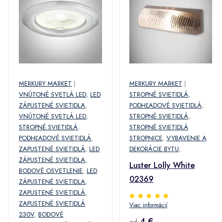
MERKURY MARKET
|
MERKURY MARKET
|
VNÚTONÉ SVETLÁ LED
,
LED
STROPNÉ SVIETIDLÁ
,
ZÁPUSTENÉ SVIETIDLA
,
PODHĽADOVÉ SVIETIDLÁ
,
VNÚTONÉ SVETLÁ LED
,
STROPNÉ SVIETIDLÁ
,
STROPNÉ SVIETIDLÁ
,
STROPNÉ SVIETIDLÁ
PODHĽADOVÉ SVIETIDLÁ
,
STROPNICE
,
VYBAVENIE A
ZAPUSTENÉ SVIETIDLÁ
,
LED
DEKORÁCIE BYTU
,
ZÁPUSTENÉ SVIETIDLA
,
Luster Lolly White
BODOVÉ OSVETLENIE
,
LED
02369
ZÁPUSTENÉ SVIETIDLA
,
ZAPUSTENÉ SVIETIDLÁ
,
ZAPUSTENÉ SVIETIDLÁ
Viac informácií
230V
,
BODOVÉ
4 €