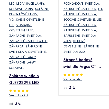
LED
,
LED VISIACE LAMPY
,
PODHĽADOVÉ SVIETIDLÁ
,
SOLÁRNE LAMPY
,
SOLÁRNE
ZAPUSTENÉ SVIETIDLÁ
,
LED
DEKORAČNÉ LAMPY
,
ZÁPUSTENÉ SVIETIDLA
,
VONKAJŠIE OSVETLENIE
BODOVÉ OSVETLENIE
,
LED
LED
,
VONKAJŠIE
ZÁPUSTENÉ SVIETIDLA
,
OSVETLENIE LED
,
ZAPUSTENÉ SVIETIDLÁ
,
ZÁHRADNÉ SVIETIDLÁ
,
ZAPUSTENÉ SVIETIDLÁ
ZÁHRADNÉ SVIETIDLÁ LED
,
230V
,
BODOVÉ
ZÁHRADA
,
ZÁHRADNÉ
OSVETLENIE
,
ZÁPUSTNÉ
SVIETIDLÁ A OSVETLENIE
,
SVIETIDLA 230
,
ZÁHRADNÉ LAMPY
,
Stropné bodové
ZÁHRADNÉ LAMPY
svietidlo Argus CT-
SOLÁRNE
,
2115-AN
Solárne svietidlo
Viac informácií
GLE728298 LED
3 €
od
Viac informácií
3 €
od