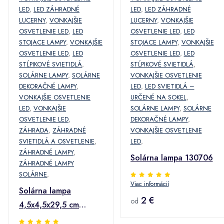
LED
,
LED ZÁHRADNÉ
LED
,
LED ZÁHRADNÉ
LUCERNY
,
VONKAJŠIE
LUCERNY
,
VONKAJŠIE
OSVETLENIE LED
,
LED
OSVETLENIE LED
,
LED
STOJACE LAMPY
,
VONKAJŠIE
STOJACE LAMPY
,
VONKAJŠIE
OSVETLENIE LED
,
LED
OSVETLENIE LED
,
LED
STĹPIKOVÉ SVIETIDLÁ
,
STĹPIKOVÉ SVIETIDLÁ
,
SOLÁRNE LAMPY
,
SOLÁRNE
VONKAJŠIE OSVETLENIE
DEKORAČNÉ LAMPY
,
LED
,
LED SVIETIDLÁ –
VONKAJŠIE OSVETLENIE
URČENÉ NA SOKEL
,
LED
,
VONKAJŠIE
SOLÁRNE LAMPY
,
SOLÁRNE
OSVETLENIE LED
,
DEKORAČNÉ LAMPY
,
ZÁHRADA
,
ZÁHRADNÉ
VONKAJŠIE OSVETLENIE
SVIETIDLÁ A OSVETLENIE
,
LED
,
ZÁHRADNÉ LAMPY
,
Solárna lampa 130706
ZÁHRADNÉ LAMPY
SOLÁRNE
,
Viac informácií
Solárna lampa
2 €
od
4,5x4,5x29,5 cm
13070 mix farieb