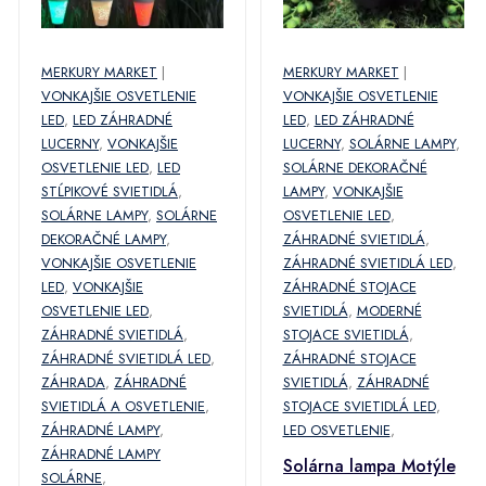
MERKURY MARKET
|
MERKURY MARKET
|
VONKAJŠIE OSVETLENIE
VONKAJŠIE OSVETLENIE
LED
,
LED ZÁHRADNÉ
LED
,
LED ZÁHRADNÉ
LUCERNY
,
VONKAJŠIE
LUCERNY
,
SOLÁRNE LAMPY
,
OSVETLENIE LED
,
LED
SOLÁRNE DEKORAČNÉ
STĹPIKOVÉ SVIETIDLÁ
,
LAMPY
,
VONKAJŠIE
SOLÁRNE LAMPY
,
SOLÁRNE
OSVETLENIE LED
,
DEKORAČNÉ LAMPY
,
ZÁHRADNÉ SVIETIDLÁ
,
VONKAJŠIE OSVETLENIE
ZÁHRADNÉ SVIETIDLÁ LED
,
LED
,
VONKAJŠIE
ZÁHRADNÉ STOJACE
OSVETLENIE LED
,
SVIETIDLÁ
,
MODERNÉ
ZÁHRADNÉ SVIETIDLÁ
,
STOJACE SVIETIDLÁ
,
ZÁHRADNÉ SVIETIDLÁ LED
,
ZÁHRADNÉ STOJACE
ZÁHRADA
,
ZÁHRADNÉ
SVIETIDLÁ
,
ZÁHRADNÉ
SVIETIDLÁ A OSVETLENIE
,
STOJACE SVIETIDLÁ LED
,
ZÁHRADNÉ LAMPY
,
LED OSVETLENIE
,
ZÁHRADNÉ LAMPY
Solárna lampa Motýle
SOLÁRNE
,