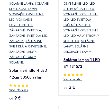
SOLÁRNE LAMPY
,
SOLÁRNE
OSVETLENIE LED
,
LED
DEKORAČNÉ LAMPY
,
STĹPIKOVÉ SVIETIDLÁ
,
VONKAJŠIE OSVETLENIE
VONKAJŠIE OSVETLENIE
LED
,
VONKAJŠIE
LED
,
LED SVIETIDLÁ –
OSVETLENIE LED
,
URČENÉ NA SOKEL
,
ZÁHRADNÉ SVIETIDLÁ
,
VONKAJŠIE OSVETLENIE
ZÁHRADNÉ SVIETIDLÁ LED
,
LED
,
LED MALÝ STROPNÝ
ZÁHRADA
,
ZÁHRADNÉ
REFLEKTOR
,
SOLÁRNE
SVIETIDLÁ A OSVETLENIE
,
LAMPY
,
SOLÁRNE
ZÁHRADNÉ LAMPY
,
DEKORAČNÉ LAMPY
,
ZÁHRADNÉ LAMPY
Solárna lampa 1 LED
SOLÁRNE
,
BY-131573
Solární svítidlo 4 LED
42cm 3050S ratan
Viac informácií
2 €
od
Viac informácií
9 €
od