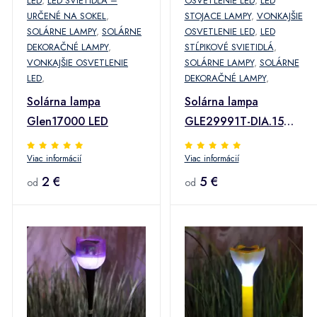
LED
,
LED SVIETIDLÁ –
OSVETLENIE LED
,
LED
URČENÉ NA SOKEL
,
STOJACE LAMPY
,
VONKAJŠIE
SOLÁRNE LAMPY
,
SOLÁRNE
OSVETLENIE LED
,
LED
DEKORAČNÉ LAMPY
,
STĹPIKOVÉ SVIETIDLÁ
,
VONKAJŠIE OSVETLENIE
SOLÁRNE LAMPY
,
SOLÁRNE
LED
,
DEKORAČNÉ LAMPY
,
Solárna lampa
Solárna lampa
Glen17000 LED
GLE29991T-DIA.15
LED + opasok
Viac informácií
Viac informácií
2 €
5 €
od
od