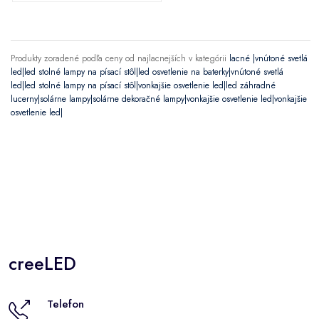
Produkty zoradené podľa ceny od najlacnejších v kategórii
lacné |vnútoné svetlá
led|led stolné lampy na písací stôl|led osvetlenie na baterky|vnútoné svetlá
led|led stolné lampy na písací stôl|vonkajšie osvetlenie led|led záhradné
lucerny|solárne lampy|solárne dekoračné lampy|vonkajšie osvetlenie led|vonkajšie
osvetlenie led|
creeLED
Telefon