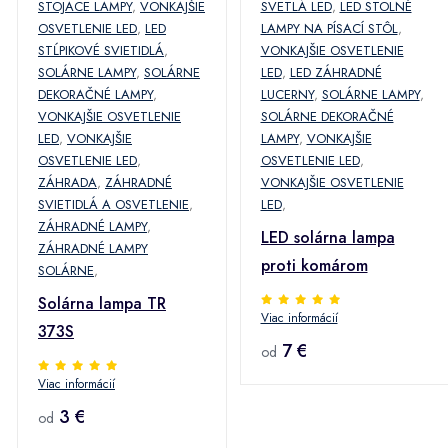
STOJACE LAMPY
,
VONKAJŠIE
SVETLÁ LED
,
LED STOLNÉ
OSVETLENIE LED
,
LED
LAMPY NA PÍSACÍ STÔL
,
STĹPIKOVÉ SVIETIDLÁ
,
VONKAJŠIE OSVETLENIE
SOLÁRNE LAMPY
,
SOLÁRNE
LED
,
LED ZÁHRADNÉ
DEKORAČNÉ LAMPY
,
LUCERNY
,
SOLÁRNE LAMPY
,
VONKAJŠIE OSVETLENIE
SOLÁRNE DEKORAČNÉ
LED
,
VONKAJŠIE
LAMPY
,
VONKAJŠIE
OSVETLENIE LED
,
OSVETLENIE LED
,
ZÁHRADA
,
ZÁHRADNÉ
VONKAJŠIE OSVETLENIE
SVIETIDLÁ A OSVETLENIE
,
LED
,
ZÁHRADNÉ LAMPY
,
LED solárna lampa
ZÁHRADNÉ LAMPY
proti komárom
SOLÁRNE
,
Solárna lampa TR
Viac informácií
373S
7 €
od
Viac informácií
3 €
od