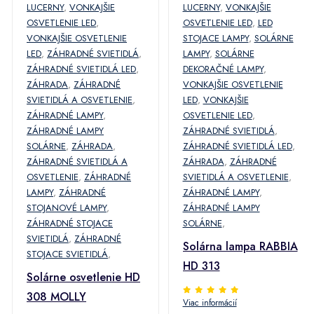
LUCERNY
,
VONKAJŠIE
LUCERNY
,
VONKAJŠIE
OSVETLENIE LED
,
OSVETLENIE LED
,
LED
VONKAJŠIE OSVETLENIE
STOJACE LAMPY
,
SOLÁRNE
LED
,
ZÁHRADNÉ SVIETIDLÁ
,
LAMPY
,
SOLÁRNE
ZÁHRADNÉ SVIETIDLÁ LED
,
DEKORAČNÉ LAMPY
,
ZÁHRADA
,
ZÁHRADNÉ
VONKAJŠIE OSVETLENIE
SVIETIDLÁ A OSVETLENIE
,
LED
,
VONKAJŠIE
ZÁHRADNÉ LAMPY
,
OSVETLENIE LED
,
ZÁHRADNÉ LAMPY
ZÁHRADNÉ SVIETIDLÁ
,
SOLÁRNE
,
ZÁHRADA
,
ZÁHRADNÉ SVIETIDLÁ LED
,
ZÁHRADNÉ SVIETIDLÁ A
ZÁHRADA
,
ZÁHRADNÉ
OSVETLENIE
,
ZÁHRADNÉ
SVIETIDLÁ A OSVETLENIE
,
LAMPY
,
ZÁHRADNÉ
ZÁHRADNÉ LAMPY
,
STOJANOVÉ LAMPY
,
ZÁHRADNÉ LAMPY
ZÁHRADNÉ STOJACE
SOLÁRNE
,
SVIETIDLÁ
,
ZÁHRADNÉ
Solárna lampa RABBIA
STOJACE SVIETIDLÁ
,
HD 313
Solárne osvetlenie HD
308 MOLLY
Viac informácií