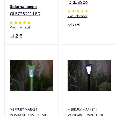
ID-358206
Solárna lampa
GLE728211 LED
Viac informácií
5 €
od
Viac informácií
2 €
od
MERKURY MARKET
|
MERKURY MARKET
|
VONKAJŠIE OSVETLENIE
VONKAJŠIE OSVETLENIE