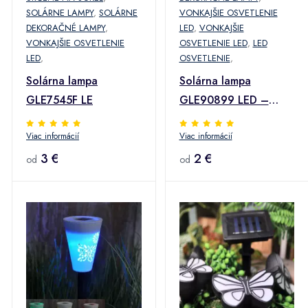
SOLÁRNE LAMPY
,
SOLÁRNE
VONKAJŠIE OSVETLENIE
DEKORAČNÉ LAMPY
,
LED
,
VONKAJŠIE
VONKAJŠIE OSVETLENIE
OSVETLENIE LED
,
LED
LED
,
OSVETLENIE
,
Solárna lampa
Solárna lampa
GLE7545F LE
GLE90899 LED –
METAL, D: 8cm, H:
Viac informácií
Viac informácií
15cm
3 €
2 €
od
od