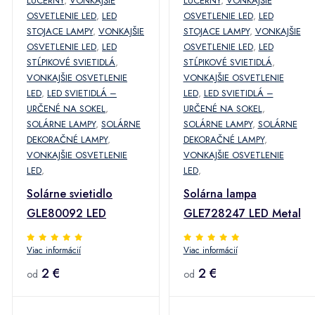
LUCERNY
,
VONKAJŠIE
LUCERNY
,
VONKAJŠIE
OSVETLENIE LED
,
LED
OSVETLENIE LED
,
LED
STOJACE LAMPY
,
VONKAJŠIE
STOJACE LAMPY
,
VONKAJŠIE
OSVETLENIE LED
,
LED
OSVETLENIE LED
,
LED
STĹPIKOVÉ SVIETIDLÁ
,
STĹPIKOVÉ SVIETIDLÁ
,
VONKAJŠIE OSVETLENIE
VONKAJŠIE OSVETLENIE
LED
,
LED SVIETIDLÁ –
LED
,
LED SVIETIDLÁ –
URČENÉ NA SOKEL
,
URČENÉ NA SOKEL
,
SOLÁRNE LAMPY
,
SOLÁRNE
SOLÁRNE LAMPY
,
SOLÁRNE
DEKORAČNÉ LAMPY
,
DEKORAČNÉ LAMPY
,
VONKAJŠIE OSVETLENIE
VONKAJŠIE OSVETLENIE
LED
,
LED
,
Solárne svietidlo
Solárna lampa
GLE80092 LED
GLE728247 LED Metal
Viac informácií
Viac informácií
2 €
2 €
od
od