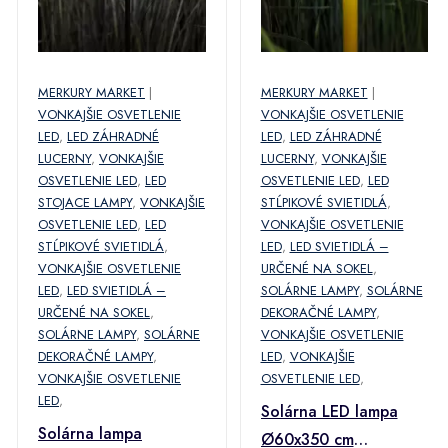
MERKURY MARKET
|
MERKURY MARKET
|
VONKAJŠIE OSVETLENIE
VONKAJŠIE OSVETLENIE
LED
,
LED ZÁHRADNÉ
LED
,
LED ZÁHRADNÉ
LUCERNY
,
VONKAJŠIE
LUCERNY
,
VONKAJŠIE
OSVETLENIE LED
,
LED
OSVETLENIE LED
,
LED
STOJACE LAMPY
,
VONKAJŠIE
STĹPIKOVÉ SVIETIDLÁ
,
OSVETLENIE LED
,
LED
VONKAJŠIE OSVETLENIE
STĹPIKOVÉ SVIETIDLÁ
,
LED
,
LED SVIETIDLÁ –
VONKAJŠIE OSVETLENIE
URČENÉ NA SOKEL
,
LED
,
LED SVIETIDLÁ –
SOLÁRNE LAMPY
,
SOLÁRNE
URČENÉ NA SOKEL
,
DEKORAČNÉ LAMPY
,
SOLÁRNE LAMPY
,
SOLÁRNE
VONKAJŠIE OSVETLENIE
DEKORAČNÉ LAMPY
,
LED
,
VONKAJŠIE
VONKAJŠIE OSVETLENIE
OSVETLENIE LED
,
LED
,
Solárna LED lampa
Solárna lampa
Ø60x350 cm